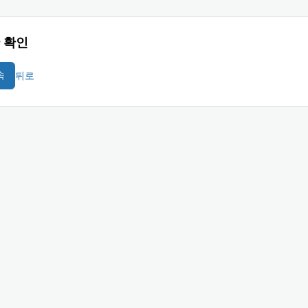
 확인
뒤로
속