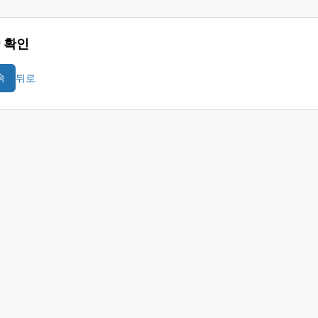
 확인
뒤로
속