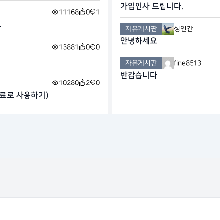
가입인사 드립니다.
11168
0
1
트
자유게시판
성인간
안녕하세요
13881
0
0
기
자유게시판
fine8513
반갑습니다
10280
2
0
 무료로 사용하기)