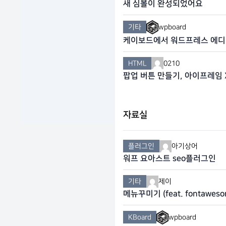
새 심볼이 완성되었어요
기타
wpboard
케이보드에서 워드프레스 에디터
하기
HTML
0210
팝업 버튼 만들기, 아이프레임 
자료실
플러그인
아기상어
워프 요아스트 seo플러그인
기타
제이
메뉴꾸미기 (feat. fontaweso
KBoard
wpboard