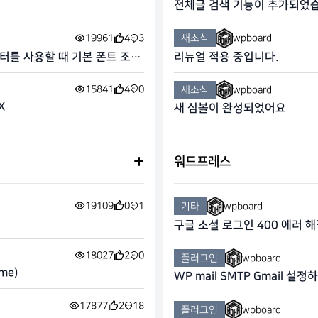
전체글 검색 기능이 추가되었
19961
4
3
새소식
wpboard
를 사용할 때 기본 폰트 조정
리뉴얼 적용 중입니다.
15841
4
0
새소식
wpboard
X
새 심볼이 완성되었어요
워드프레스
19109
0
1
기타
wpboard
구글 소셜 로그인 400 에러 해결 
nt → auth)
18027
2
0
플러그인
wpboard
me)
WP mail SMTP Gmail 설정
17877
2
18
플러그인
wpboard