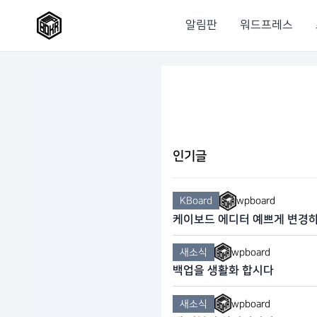
알림판
워드프레스
인기글
KBoard
wpboard
케이보드 에디터 예쁘게 변경
새소식
wpboard
백업을 생활화 합시다
새소식
wpboard