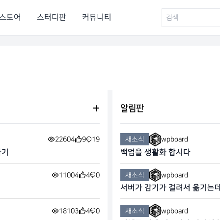
스토어
스터디판
커뮤니티
알림판
22604
9
19
새소식
wpboard
하기
백업을 생활화 합시다
11004
4
0
새소식
wpboard
서버가 감기가 걸려서 옮기는데
18103
4
0
새소식
wpboard