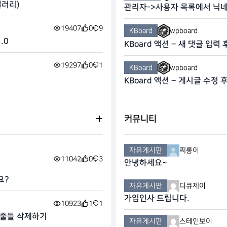
갤러리)
관리자->사용자 목록에서 닉
19407
0
9
KBoard
wpboard
.0
KBoard 액션 – 새 댓글 입력
19297
0
1
KBoard
wpboard
KBoard 액션 – 게시글 수정 
커뮤니티
자유게시판
찌롱이
11042
0
3
안녕하세요~
요?
자유게시판
디큐제이
가입인사 드립니다.
10923
1
1
인 줄들 삭제하기
자유게시판
스테인보이