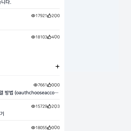
습니다.
17921
2
0
18103
4
0
7661
0
0
방법 (oauthchooseaccou
15729
2
3
하기
18055
0
0