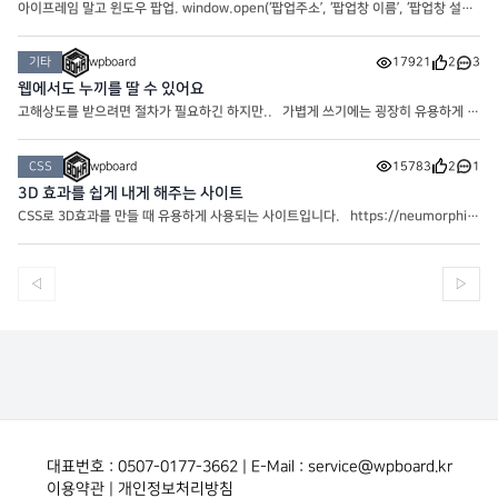
아이프레임 말고 윈도우 팝업. window.open(‘팝업주소’, ‘팝업창 이름’, ‘팝업창 설
정’); target=”_blank” : 새창, 비워두면 기본값 target=”_parent” : 부모창 target
=”_self” : 현재 페이지 target=”_top” : 현재 페이지에서의 최상의 페이지에서 오픈
기타
wpboard
17921
2
3
– Y
웹에서도 누끼를 딸 수 있어요
고해상도를 받으려면 절차가 필요하긴 하지만.. 가볍게 쓰기에는 굉장히 유용하게 사
용중인 누끼 사이트입니다! https://www.remove.bg/ko
CSS
wpboard
15783
2
1
3D 효과를 쉽게 내게 해주는 사이트
CSS로 3D효과를 만들 때 유용하게 사용되는 사이트입니다. https://neumorphis
m.io/ border-radius: 50px; background: #e0e0e0; box-shadow: 20px 20
px 60px #bebebe, -20px -20px 60px #ffffff; 시간을 아끼게 도와주는 유
용한 사이트입니다
◁
▷
대표번호 : 0507-0177-3662 | E-Mail : service@wpboard.kr
이용약관
|
개인정보처리방침