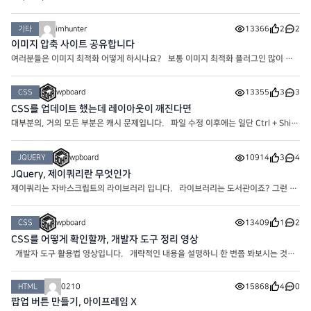
기타
imhunter
13366
2
2
이미지 압축 사이트 공유합니다
여러분들은 이미지 최적화 어떻게 하시나요? 보통 이미지 최적화 플러그인 많이 사
용하시던데요. 저는 플러그인이 많아지면 사이트 환경에 좋지 않아서 아래 url 에서
이미지 압축 후 업로드하고 있습니다. 아시는 분은
CSS
wpboard
13355
3
3
CSS를 업데이트 했는데 레이아웃이 깨진다면
대부분의, 거의 모든 부분은 캐시 문제입니다. 파일 수정 이후에는 일단 Ctrl + Shift
+ R을 눌러 캐시 리프래싱을 해봅니다. 일반적으로 PC에서 다운로드된 캐시 문제라
면 이 단계에서 해결됩니다. 근데 그럼에도 적용이
JQUERY
wpboard
10914
3
4
JQuery, 제이쿼리란 무엇인가
제이쿼리는 자바스크립트의 라이브러리 입니다. 라이브러리는 도서관이죠? 그런 의
미가 맞습니다. 실제로 어떤 라이브러리든 간에 그 내용 자체가 자주 사용하는 코드를
가공해서 뭉쳐둔(?) 편하게 사용하라고 만든 일종의
CSS
wpboard
13409
1
2
CSS를 어떻게 확인할까, 개발자 도구 정리 영상
개발자 도구 활용법 영상입니다. 개략적인 내용을 설명하니 한 번쯤 봐보시는 것도
좋을 거 같습니다. 역시 네이버스럽네요…b
HTML
0210
15868
4
0
팝업 버튼 만들기, 아이프레임 X