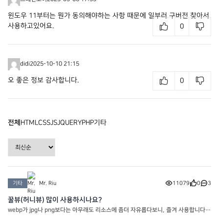
윈도우 11부터는 뭔가 동의해야하는 사항 때문에 일부러 구버전 찾아서
사용하고있어요.
0
didi
2025-10-10 21:15
오 좋은 정보 감사합니다.
0
전체
HTML
CSS
JS
JQUERY
PHP
기타
기타
Mr. Riu
11079
0
3
꿀뷰(허니뷰) 많이 사용하시나요?
webp가 jpg나 png보다는 아무래도 리소스에 좀더 자유롭다보니, 즐겨 사용합니다
만… 워드프레스 사이트 내의 플러그인을 사용하는건 좀더 무게감이 있는지라 저같은