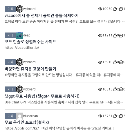
경우는 PC 이미지뷰어인 꿀뷰를 사용해 webp로 변환을 시키는
기타
wpboard
10950
1
1
vscode에서 줄 전체가 공백인 줄들 삭제하기
코딩을 하다 보면 종종 아래처럼 줄 전체가 빈 공간인 코드를 보는 경우가 있습니다.
아래처럼.. 이때 한 번에 삭제하는 방법이 있습니다. Ctrl + H를 눌러 바꾸기 패널을
활성화 합니다. 맥OS은 Cmd + H 입니다. 찾기 필드에 ^\s*\
기타
deep
11211
0
1
코드 한줄로 정렬해주는 사이트
https://beautifier.io/
기타
wpboard
13910
0
0
바탕화면 휴지통 고양이 만들기
바탕화면 휴지통을 고양이로 만드는 방법입니다. 휴지통 비었을 때: 휴지통에 파일
이 들어 있을 때: 위 두 아이콘을 다운 받아서 1. 바탕화면 우클릭 -> 개인설정 2.
테마 -> 바탕화면 아이콘 설정 3. 바탕
기타
wpboard
10313
2
0
챗gpt 무료 사용법 (챗gpt4 무료로 사용하기)
Use Chat GPT 익스텐션을 사용하면 홈페이지에 접속 없이 무료로 GPT-4를 사용할
수 있습니다. Use Chat GPT 익스텐션을 사용하면 복사-붙여넣기 없이 웹사이트 어
디에서든 텍스트를 클릭하면 쉽게 작성, 재작성, 요약, 번역, 설명 또
기타
blueocean
15751
1
3
무료 온라인 포토샵(설치x)
https://pixlr.com/kr/ 여긴 워낙 유명한 곳이라 아시는 분 많으실 거에요!!