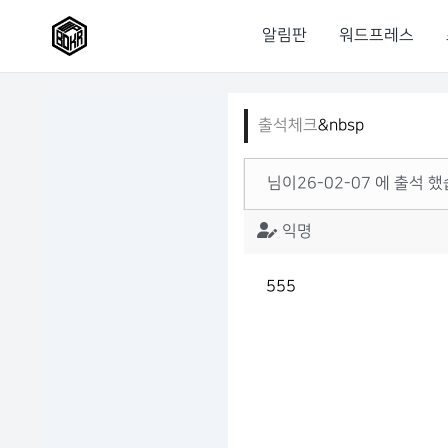
알림판
워드프레스
출석체크
&nbsp
님이26-02-07 에 출석 했
익명
555