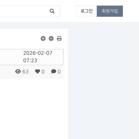
로그인
회원가입
2026-02-07
07:23
https://wpboard.kr/at-check/?mod=document&uid=493
63
0
0