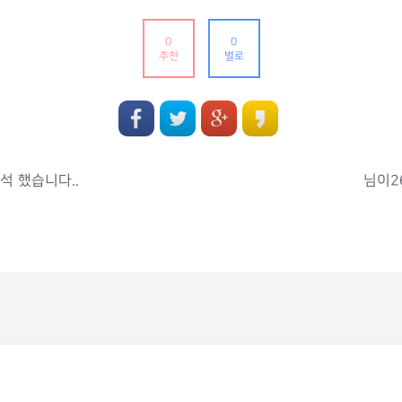
0
0
추천
별로
석 했습니다..
님이26