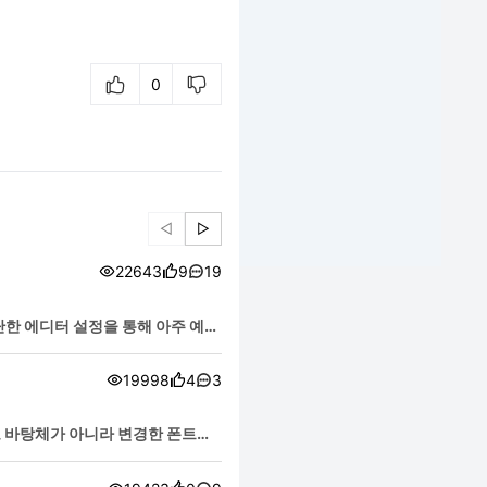
0
◁
▷
22643
9
19
단한 에디터 설정을 통해 아주 예쁘
19998
4
3
 바탕체가 아니라 변경한 폰트인