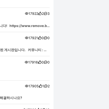
17922
2
3
ttps://www.remove.b
17921
0
0
관련된 게시판입니다. 커뮤니티 : 커
17916
0
0
17905
1
2
게 해결하시나요?