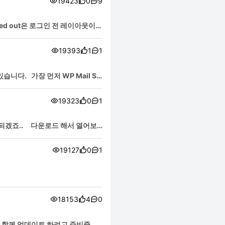
19423
0
9
ged out은 로그인 전 레이아웃이고
19393
1
1
다. 가장 먼저 WP Mail S
19323
0
1
 되겠죠.. 다운로드 해서 열어보
19127
0
1
18153
4
0
과 함께 업데이트 하려고 준비중인