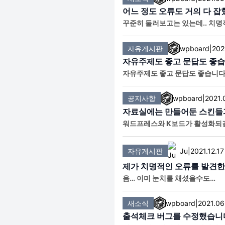
어느 정도 오류도 거의 다 
꾸준히 둘러보고는 있는데.. 치명
고 해야겠네요
자유게시판
wpboard
|
202
자유주제도 좋고 문답도 좋습
자유주제도 좋고 문답도 좋습니다
공지사항
wpboard
|
2021.
자료실에는 만들어둔 스킨들과
워드프레스와 K보드가 활성화되길
로 다운로드 가능합니다.
자유게시판
Ju
|
2021.12.17
제가 치명적인 오류를 발견
음… 이미 눈치를 채셨을수도…
새소식
wpboard
|
2021.06
출석체크 버그를 수정했습니