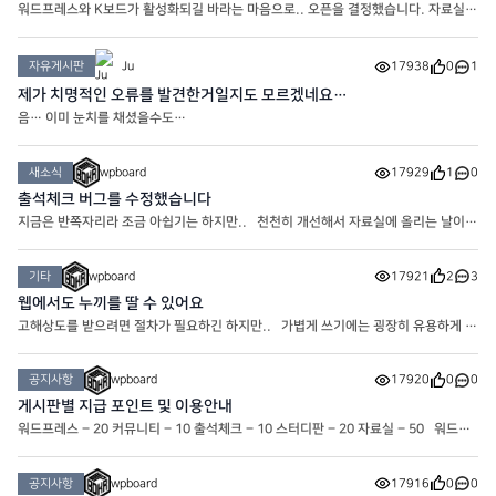
워드프레스와 K보드가 활성화되길 바라는 마음으로.. 오픈을 결정했습니다. 자료실에
는 여러가지 자료가 올라갈 겁니다. * 자료실은 포인트로 다운로드 가능합니다.
자유게시판
Ju
17938
0
1
제가 치명적인 오류를 발견한거일지도 모르겠네요…
음… 이미 눈치를 채셨을수도…
새소식
wpboard
17929
1
0
출석체크 버그를 수정했습니다
지금은 반쪽자리라 조금 아쉽기는 하지만.. 천천히 개선해서 자료실에 올리는 날이
오기를 기대해봅니다
기타
wpboard
17921
2
3
웹에서도 누끼를 딸 수 있어요
고해상도를 받으려면 절차가 필요하긴 하지만.. 가볍게 쓰기에는 굉장히 유용하게 사
용중인 누끼 사이트입니다! https://www.remove.bg/ko
공지사항
wpboard
17920
0
0
게시판별 지급 포인트 및 이용안내
워드프레스 – 20 커뮤니티 – 10 출석체크 – 10 스터디판 – 20 자료실 – 50 워드프
레스 : 워드프레스와 관련된 게시판입니다. 커뮤니티 : 커뮤니티.. 타인에게 불쾌감을
주는 행위는 제재 대상입니다. 스터디판 : 워드프레스에 도
공지사항
wpboard
17916
0
0