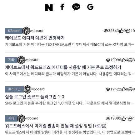
KBoard
wpboard
22643
9
19
케이보드 에디터 예쁘게 변경하기
케이보드의 기본 에디터는 TEXTAREA로만 이루어져서 메모장에 쓰는 것처럼 보이기
도 합니다. 하지만 간단한 에디터 설정을 통해 아주 예쁘게 만들어줄 수 있어요. 현
재 워프보드의 게시판의 글쓰기 에디터는 위의 모양으로
기타
wpboard
19996
4
3
케이보드에서 워드프레스 에디터를 사용할 때 기본 폰트 조정하기
이 사이트에서는 에디터의 글씨가 바탕체가 기본이 아닙니다. 사용중인 에디터는 워드
프레스 에디터 임에도 바탕체가 아니라 변경한 폰트인 노토산스체로 기본 적용되어 있
습니다. 에디터의 폰트가 마음에 안들어서 썸머노트
플러그인
wpboard
19422
0
9
심플 로그인 숏코드 플러그인 1.0
SNS 로그인 기능을 추가한 로그인 1.0 버전 입니다. 다운로드 해서 열어보시면 layo
ut이 있습니다. Logged out은 로그인 전 레이아웃이고 Logged in은 로그인 후 레
이아웃 입니다. 같은 폴더에 CSS에 원하시는 대로 코드를 적용
기타
wpboard
19392
1
1
워드프레스에서 이메일 발송이 안될 때 설정 방법 (+로컬)
워드프레스에서 이메일 발송이 어려울 때 설정하는 방법입니다. 이 방법으로 로컬에서
도 이메일을 보낼 수 있습니다. 가장 먼저 WP Mail SMTP by WPForms를 설치해