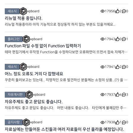
이 시작되었습니다. 플러그인이나 Theme에서 기본으로 제공하는 것도 있는지 모
르겠는데 메뉴에 추가하는 거는 잘 모르겠더라구요. 그래서
새소식
wpboard
17956
2
0
리뉴얼 적용 중입니다.
리뉴얼 적용중이라 아직 기능적으로 정상동작 하지 않는 부분도 있을거에요..
플러그인
wpboard
17943
0
1
Function 파일 수정 없이 Function 입력하기
테마 편집기에서 무작정 Function을 수정하다보면 오류화면이 뜨면서 접속 자체가
불가능한 참사가 벌어지기도 합니다. 그래서 그런 불상사를 미연에 방지할 수 있는
플러그인을 이용해봅시다. 바로 ‘코드 스니펫’ 입니다.
새소식
wpboard
17941
2
0
어느 정도 오류도 거의 다 잡혔네요
꾸준히 둘러보고는 있는데.. 치명적인 오류 발견하신 분들께는 소정의 상품..(?) 을 드
려보기도 할까 고민중입니다.. 슬슬 자료 업데이트도 하고 해야겠네요
자유게시판
wpboard
17937
4
3
자유주제도 좋고 문답도 좋습니다.
자유주제도 좋고 문답도 좋습니다. 어떤 내용도 좋습니다. 타인에게 불쾌감만 주지
않으면 됩니다.
공지사항
wpboard
17938
1
0
자료실에는 만들어둔 스킨들과 여러 자료들이 우선 올라올 예정입니다.