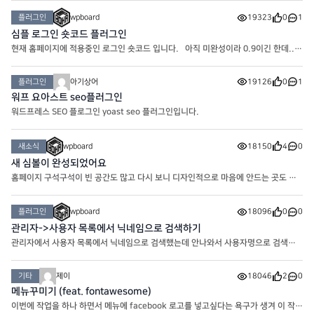
주세요. 설치하시면 최초로 나오는 화면 제일 아래에 SKIP을 누
플러그인
wpboard
19323
0
1
심플 로그인 숏코드 플러그인
현재 홈페이지에 적용중인 로그인 숏코드 입니다. 아직 미완성이라 0.9이긴 한데..
뭐.. 차차 개선해나가면 되겠죠.. 다운로드 해서 열어보시면 layout이 있습니다.
Logged out은 로그인 전 레이아웃이고 Logged in은 로그
플러그인
아기상어
19126
0
1
워프 요아스트 seo플러그인
워드프레스 SEO 플로그인 yoast seo 플러그인입니다.
새소식
wpboard
18150
4
0
새 심볼이 완성되었어요
홈페이지 구석구석이 빈 공간도 많고 다시 보니 디자인적으로 마음에 안드는 곳도 많
고.. 해서 여러 자료들과 함께 업데이트 하려고 준비중인 와중에 오늘은 쉬어가는 타임
으로.. 심볼을 만들어 봤네요. 기초 베이스 만들기
플러그인
wpboard
18096
0
0
관리자->사용자 목록에서 닉네임으로 검색하기
관리자에서 사용자 목록에서 닉네임으로 검색했는데 안나와서 사용자명으로 검색하
는 경우가 있습니다. 사실 번역이 그래서 그렇지 사용자명은 ID이기 때문에 크게 의
미가 없고 우리가 찾고 싶은건 이름이나 닉네임이라..
기타
제이
18046
2
0
메뉴꾸미기 (feat. fontawesome)
이번에 작업을 하나 하면서 메뉴에 facebook 로고를 넣고싶다는 욕구가 생겨 이 작업