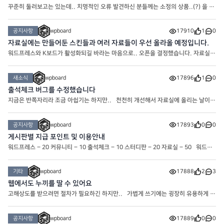
꾸준히 둘러보고는 있는데.. 치명적인 오류 발견하신 분들께는 소정의 상품..(?) 을 드
려보기도 할까 고민중입니다.. 슬슬 자료 업데이트도 하고 해야겠네요
공지사항
wpboard
17910
1
0
자료실에는 만들어둔 스킨들과 여러 자료들이 우선 올라올 예정입니다.
워드프레스와 K보드가 활성화되길 바라는 마음으로.. 오픈을 결정했습니다. 자료실에
는 여러가지 자료가 올라갈 겁니다. * 자료실은 포인트로 다운로드 가능합니다.
새소식
wpboard
17896
1
0
출석체크 버그를 수정했습니다
지금은 반쪽자리라 조금 아쉽기는 하지만.. 천천히 개선해서 자료실에 올리는 날이
오기를 기대해봅니다
공지사항
wpboard
17893
0
0
게시판별 지급 포인트 및 이용안내
워드프레스 – 20 커뮤니티 – 10 출석체크 – 10 스터디판 – 20 자료실 – 50 워드프
레스 : 워드프레스와 관련된 게시판입니다. 커뮤니티 : 커뮤니티.. 타인에게 불쾌감을
주는 행위는 제재 대상입니다. 스터디판 : 워드프레스에 도
기타
wpboard
17888
2
3
웹에서도 누끼를 딸 수 있어요
고해상도를 받으려면 절차가 필요하긴 하지만.. 가볍게 쓰기에는 굉장히 유용하게 사
용중인 누끼 사이트입니다! https://www.remove.bg/ko
공지사항
wpboard
17889
0
0