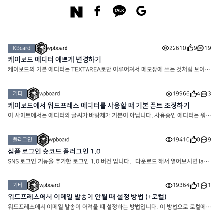
KBoard
wpboard
22610
9
19
케이보드 에디터 예쁘게 변경하기
케이보드의 기본 에디터는 TEXTAREA로만 이루어져서 메모장에 쓰는 것처럼 보이기
도 합니다. 하지만 간단한 에디터 설정을 통해 아주 예쁘게 만들어줄 수 있어요. 현
재 워프보드의 게시판의 글쓰기 에디터는 위의 모양으로
기타
wpboard
19966
4
3
케이보드에서 워드프레스 에디터를 사용할 때 기본 폰트 조정하기
이 사이트에서는 에디터의 글씨가 바탕체가 기본이 아닙니다. 사용중인 에디터는 워드
프레스 에디터 임에도 바탕체가 아니라 변경한 폰트인 노토산스체로 기본 적용되어 있
습니다. 에디터의 폰트가 마음에 안들어서 썸머노트
플러그인
wpboard
19410
0
9
심플 로그인 숏코드 플러그인 1.0
SNS 로그인 기능을 추가한 로그인 1.0 버전 입니다. 다운로드 해서 열어보시면 layo
ut이 있습니다. Logged out은 로그인 전 레이아웃이고 Logged in은 로그인 후 레
이아웃 입니다. 같은 폴더에 CSS에 원하시는 대로 코드를 적용
기타
wpboard
19364
1
1
워드프레스에서 이메일 발송이 안될 때 설정 방법 (+로컬)
워드프레스에서 이메일 발송이 어려울 때 설정하는 방법입니다. 이 방법으로 로컬에서
도 이메일을 보낼 수 있습니다. 가장 먼저 WP Mail SMTP by WPForms를 설치해