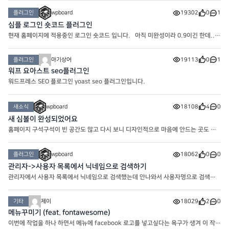
주세요. 설치하시면 최초로 나오는 화면 제일 아래에 SKIP을 누
플러그인
wpboard
19302
0
1
심플 로그인 숏코드 플러그인
현재 홈페이지에 적용중인 로그인 숏코드 입니다. 아직 미완성이라 0.9이긴 한데..
뭐.. 차차 개선해나가면 되겠죠.. 다운로드 해서 열어보시면 layout이 있습니다.
Logged out은 로그인 전 레이아웃이고 Logged in은 로그
플러그인
아기상어
19113
0
1
워프 요아스트 seo플러그인
워드프레스 SEO 플로그인 yoast seo 플러그인입니다.
새소식
wpboard
18108
4
0
새 심볼이 완성되었어요
홈페이지 구석구석이 빈 공간도 많고 다시 보니 디자인적으로 마음에 안드는 곳도 많
고.. 해서 여러 자료들과 함께 업데이트 하려고 준비중인 와중에 오늘은 쉬어가는 타임
으로.. 심볼을 만들어 봤네요. 기초 베이스 만들기
플러그인
wpboard
18062
0
0
관리자->사용자 목록에서 닉네임으로 검색하기
관리자에서 사용자 목록에서 닉네임으로 검색했는데 안나와서 사용자명으로 검색하
는 경우가 있습니다. 사실 번역이 그래서 그렇지 사용자명은 ID이기 때문에 크게 의
미가 없고 우리가 찾고 싶은건 이름이나 닉네임이라..
기타
제이
18029
2
0
메뉴꾸미기 (feat. fontawesome)
이번에 작업을 하나 하면서 메뉴에 facebook 로고를 넣고싶다는 욕구가 생겨 이 작업