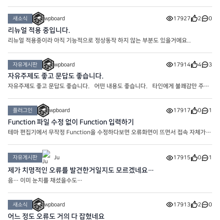
이 시작되었습니다. 플러그인이나 Theme에서 기본으로 제공하는 것도 있는지 모
르겠는데 메뉴에 추가하는 거는 잘 모르겠더라구요. 그래서
새소식
wpboard
17927
2
0
리뉴얼 적용 중입니다.
리뉴얼 적용중이라 아직 기능적으로 정상동작 하지 않는 부분도 있을거에요..
자유게시판
wpboard
17914
4
3
자유주제도 좋고 문답도 좋습니다.
자유주제도 좋고 문답도 좋습니다. 어떤 내용도 좋습니다. 타인에게 불쾌감만 주지
않으면 됩니다.
플러그인
wpboard
17917
0
1
Function 파일 수정 없이 Function 입력하기
테마 편집기에서 무작정 Function을 수정하다보면 오류화면이 뜨면서 접속 자체가
불가능한 참사가 벌어지기도 합니다. 그래서 그런 불상사를 미연에 방지할 수 있는
플러그인을 이용해봅시다. 바로 ‘코드 스니펫’ 입니다.
자유게시판
Ju
17915
0
1
제가 치명적인 오류를 발견한거일지도 모르겠네요…
음… 이미 눈치를 채셨을수도…
새소식
wpboard
17913
2
0
어느 정도 오류도 거의 다 잡혔네요