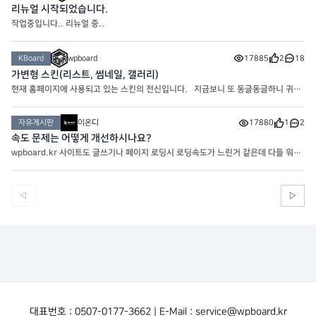
리뉴얼 시작되었습니다.
작업중입니다.. 리뉴얼 중..
KBoard
wpboard
17885
2
18
가변형 스킨(리스트, 썸네일, 갤러리)
현재 홈페이지에 사용되고 있는 스킨의 전신입니다. 지금보니 또 동글동글하니 귀엽
네요
자유게시판
이온디
17880
1
2
속도 문제는 어떻게 개선하시나요?
wpboard.kr 사이트도 글쓰기나 페이지 로딩시 로딩속도가 느린거 같은데 다들 워프
사이트 속도는 어떻게 해결하시나요?
◁
▷
대표번호 : 0507-0177-3662 | E-Mail : service@wpboard.kr