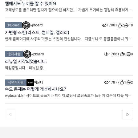
웹에서도 누끼를 딸 수 있어요
고해상도를 받으려면 절차가 필요하긴 하지만.. 가볍게 쓰기에는 굉장히 유용하게 사
용중인 누끼 사이트입니다! https://www.remove.bg/ko
KBoard
wpboard
17881
2
18
가변형 스킨(리스트, 썸네일, 갤러리)
현재 홈페이지에 사용되고 있는 스킨의 전신입니다. 지금보니 또 동글동글하니 귀엽
네요
공지사항
wpboard
17881
0
0
리뉴얼 시작되었습니다.
작업중입니다.. 리뉴얼 중..
자유게시판
이온디
17877
1
2
속도 문제는 어떻게 개선하시나요?
wpboard.kr 사이트도 글쓰기나 페이지 로딩시 로딩속도가 느린거 같은데 다들 워프
사이트 속도는 어떻게 해결하시나요?
◁
▷