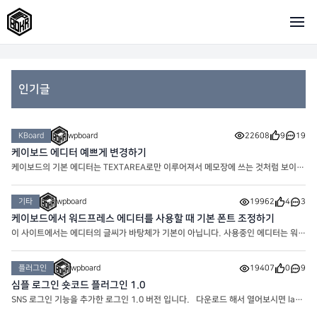
인기글
KBoard
wpboard
22608
9
19
케이보드 에디터 예쁘게 변경하기
케이보드의 기본 에디터는 TEXTAREA로만 이루어져서 메모장에 쓰는 것처럼 보이기
도 합니다. 하지만 간단한 에디터 설정을 통해 아주 예쁘게 만들어줄 수 있어요. 현
재 워프보드의 게시판의 글쓰기 에디터는 위의 모양으로
기타
wpboard
19962
4
3
케이보드에서 워드프레스 에디터를 사용할 때 기본 폰트 조정하기
이 사이트에서는 에디터의 글씨가 바탕체가 기본이 아닙니다. 사용중인 에디터는 워드
프레스 에디터 임에도 바탕체가 아니라 변경한 폰트인 노토산스체로 기본 적용되어 있
습니다. 에디터의 폰트가 마음에 안들어서 썸머노트
플러그인
wpboard
19407
0
9
심플 로그인 숏코드 플러그인 1.0
SNS 로그인 기능을 추가한 로그인 1.0 버전 입니다. 다운로드 해서 열어보시면 layo
ut이 있습니다. Logged out은 로그인 전 레이아웃이고 Logged in은 로그인 후 레