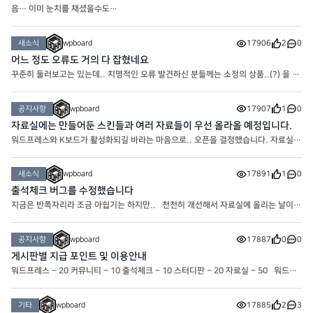
음… 이미 눈치를 채셨을수도…
새소식
wpboard
17906
2
0
어느 정도 오류도 거의 다 잡혔네요
꾸준히 둘러보고는 있는데.. 치명적인 오류 발견하신 분들께는 소정의 상품..(?) 을 드
려보기도 할까 고민중입니다.. 슬슬 자료 업데이트도 하고 해야겠네요
공지사항
wpboard
17907
1
0
자료실에는 만들어둔 스킨들과 여러 자료들이 우선 올라올 예정입니다.
워드프레스와 K보드가 활성화되길 바라는 마음으로.. 오픈을 결정했습니다. 자료실에
는 여러가지 자료가 올라갈 겁니다. * 자료실은 포인트로 다운로드 가능합니다.
새소식
wpboard
17891
1
0
출석체크 버그를 수정했습니다
지금은 반쪽자리라 조금 아쉽기는 하지만.. 천천히 개선해서 자료실에 올리는 날이
오기를 기대해봅니다
공지사항
wpboard
17887
0
0
게시판별 지급 포인트 및 이용안내
워드프레스 – 20 커뮤니티 – 10 출석체크 – 10 스터디판 – 20 자료실 – 50 워드프
레스 : 워드프레스와 관련된 게시판입니다. 커뮤니티 : 커뮤니티.. 타인에게 불쾌감을
주는 행위는 제재 대상입니다. 스터디판 : 워드프레스에 도
기타
wpboard
17885
2
3