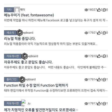
는 경우가 있습니다. 사실 번역이 그래서 그렇지 사용자명은 ID이기 때문에 크게 의
미가 없고 우리가 찾고 싶은건 이름이나 닉네임이라..
기타
제이
18027
2
0
메뉴꾸미기 (feat. fontawesome)
이번에 작업을 하나 하면서 메뉴에 facebook 로고를 넣고싶다는 욕구가 생겨 이 작업
이 시작되었습니다. 플러그인이나 Theme에서 기본으로 제공하는 것도 있는지 모
르겠는데 메뉴에 추가하는 거는 잘 모르겠더라구요. 그래서
새소식
wpboard
17921
2
0
리뉴얼 적용 중입니다.
리뉴얼 적용중이라 아직 기능적으로 정상동작 하지 않는 부분도 있을거에요..
자유게시판
wpboard
17910
4
3
자유주제도 좋고 문답도 좋습니다.
자유주제도 좋고 문답도 좋습니다. 어떤 내용도 좋습니다. 타인에게 불쾌감만 주지
않으면 됩니다.
플러그인
wpboard
17914
0
1
Function 파일 수정 없이 Function 입력하기
테마 편집기에서 무작정 Function을 수정하다보면 오류화면이 뜨면서 접속 자체가
불가능한 참사가 벌어지기도 합니다. 그래서 그런 불상사를 미연에 방지할 수 있는
플러그인을 이용해봅시다. 바로 ‘코드 스니펫’ 입니다.
자유게시판
Ju
17913
0
1
제가 치명적인 오류를 발견한거일지도 모르겠네요…