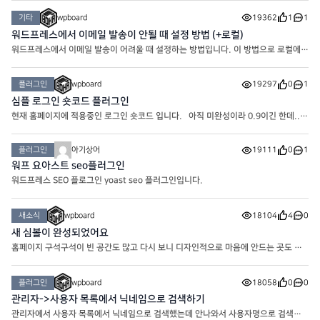
이아웃 입니다. 같은 폴더에 CSS에 원하시는 대로 코드를 적용
기타
wpboard
19362
1
1
워드프레스에서 이메일 발송이 안될 때 설정 방법 (+로컬)
워드프레스에서 이메일 발송이 어려울 때 설정하는 방법입니다. 이 방법으로 로컬에서
도 이메일을 보낼 수 있습니다. 가장 먼저 WP Mail SMTP by WPForms를 설치해
주세요. 설치하시면 최초로 나오는 화면 제일 아래에 SKIP을 누
플러그인
wpboard
19297
0
1
심플 로그인 숏코드 플러그인
현재 홈페이지에 적용중인 로그인 숏코드 입니다. 아직 미완성이라 0.9이긴 한데..
뭐.. 차차 개선해나가면 되겠죠.. 다운로드 해서 열어보시면 layout이 있습니다.
Logged out은 로그인 전 레이아웃이고 Logged in은 로그
플러그인
아기상어
19111
0
1
워프 요아스트 seo플러그인
워드프레스 SEO 플로그인 yoast seo 플러그인입니다.
새소식
wpboard
18104
4
0
새 심볼이 완성되었어요
홈페이지 구석구석이 빈 공간도 많고 다시 보니 디자인적으로 마음에 안드는 곳도 많
고.. 해서 여러 자료들과 함께 업데이트 하려고 준비중인 와중에 오늘은 쉬어가는 타임
으로.. 심볼을 만들어 봤네요. 기초 베이스 만들기
플러그인
wpboard
18058
0
0
관리자->사용자 목록에서 닉네임으로 검색하기
관리자에서 사용자 목록에서 닉네임으로 검색했는데 안나와서 사용자명으로 검색하