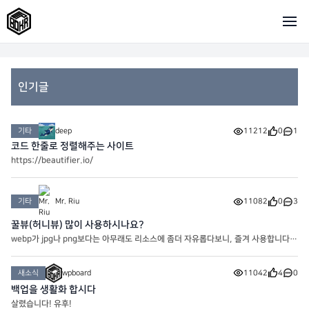
인기글
기타
deep
11212
0
1
코드 한줄로 정렬해주는 사이트
https://beautifier.io/
기타
Mr. Riu
11082
0
3
꿀뷰(허니뷰) 많이 사용하시나요?
webp가 jpg나 png보다는 아무래도 리소스에 좀더 자유롭다보니, 즐겨 사용합니다
만… 워드프레스 사이트 내의 플러그인을 사용하는건 좀더 무게감이 있는지라 저같은
경우는 PC 이미지뷰어인 꿀뷰를 사용해 webp로 변환을 시키는
새소식
wpboard
11042
4
0
백업을 생활화 합시다
살렸습니다! 유후!