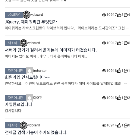
JQUERY
wpboard
10917
3
4
JQuery, 제이쿼리란 무엇인가
제이쿼리는 자바스크립트의 라이브러리 입니다. 라이브러리는 도서관이죠? 그런 의
미가 맞습니다. 실제로 어떤 라이브러리든 간에 그 내용 자체가 자주 사용하는 코드를
가공해서 뭉쳐둔(?) 편하게 사용하라고 만든 일종의
새소식
wpboard
10917
2
0
서버가 감기가 걸려서 옮기는데 이미지가 터졌습니다.
이미지는 없어요 이제.. 후우.. 다시 올려야됩니다 이제..
자유게시판
imhunter
10918
1
1
회원가입 인사드립니다~~
안녕하세요! 이번에 워드프레스 관련 공부하다가 해당 사이트를 알게되었네요! 앞
으로 잘 부탁 드립니다. 감사합니다.
자유게시판
미어캣
10915
1
2
가입완료입니다
감사함니다!
새소식
wpboard
10914
1
0
전체글 검색 기능이 추가되었습니다.