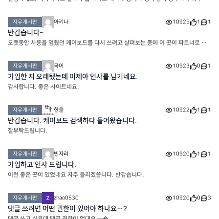
고 있습니다. 더욱 많은 정보 얻기 위해 가입했습니다!
자유게시판
아키나
10925
1
1
반갑습니다~
오랫동안 사용을 멈췄던 케이보드를 다시 쓰려고 살펴보는 중에 이 곳이 파트너로 수
록돼있어서 찾아왔습니다. 사이트를 더욱 활동적으로 꾸려나가고 싶습니다. 잘 부탁
드립니다
자유게시판
국이
10923
0
1
가입한 지 오래됐는데 이제야 인사를 남기네요.
감사합니다. 좋은 사이트네요.
자유게시판
한울
10922
1
1
반갑습니다. 케이보드 검색하다 들어왔습니다.
잘부탁드립니다.
자유게시판
빈자리
10920
1
1
가입하고 인사 드립니다.
이런 좋은 곳이 있었네요 자주 들리겠씁니다. 반갑습니다.
자유게시판
zhao0530
10920
0
3
댓글 쓰려면 어떤 권한이 있어야 하나요…?
댓글 쓰고 싶은데 댓글 권한이 없대요 ㅠ�