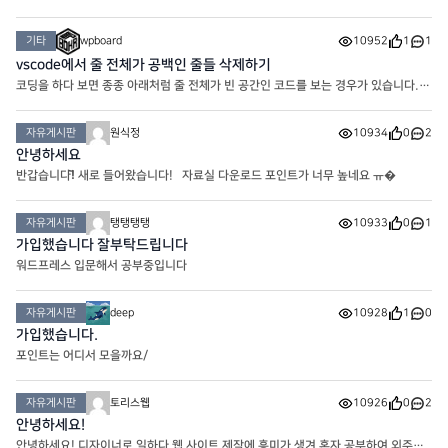
기타
wpboard
10952
1
1
vscode에서 줄 전체가 공백인 줄들 삭제하기
코딩을 하다 보면 종종 아래처럼 줄 전체가 빈 공간인 코드를 보는 경우가 있습니다.
아래처럼.. 이때 한 번에 삭제하는 방법이 있습니다. Ctrl + H를 눌러 바꾸기 패널을
활성화 합니다. 맥OS은 Cmd + H 입니다. 찾기 필드에 ^\s*\
자유게시판
원식정
10934
0
2
안녕하세요
반갑습니다!̆̈ 새로 들어왔습니다! 자료실 다운로드 포인트가 너무 높네요 ㅠ�
자유게시판
탱탱탱탱
10933
0
1
가입했습니다 잘부탁드립니다
워드프레스 입문해서 공부중입니다
자유게시판
deep
10928
1
0
가입했습니다.
포인트는 어디서 모을까요/
자유게시판
토리스웹
10926
0
2
안녕하세요!
안녕하세요! 디자이너로 일하다 웹 사이트 제작에 흥미가 생겨 혼자 공부하여 외주받