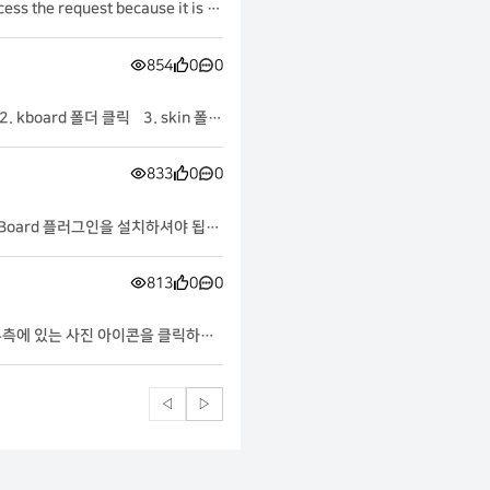
le.com/o/oauth2/v2
854
0
0
833
0
0
813
0
0
◁
▷