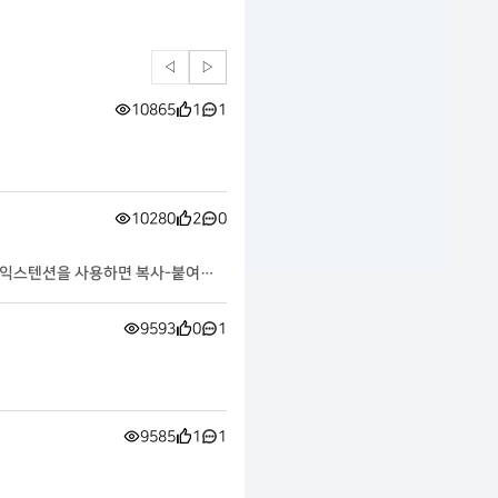
◁
▷
10865
1
1
10280
2
0
GPT 익스텐션을 사용하면 복사-붙여넣
9593
0
1
9585
1
1