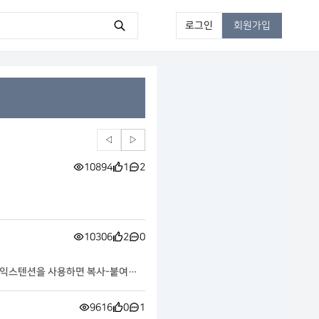
로그인
회원가입
◁
▷
10894
1
2
10306
2
0
GPT 익스텐션을 사용하면 복사-붙여넣
9616
0
1