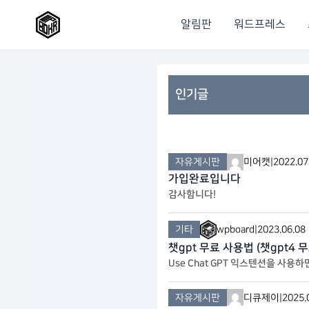
알림판
워드프레스
인기글
자유게시판
미어캣
|
2022.07
가입완료입니다
감사함니다!
기타
wpboard
|
2023.06.08
챗gpt 무료 사용법 (챗gpt4
Use Chat GPT 익스텐션을 사용
기 없이 웹사이트 어디에서든 텍스트를
자유게시판
디큐제이
|
2025.