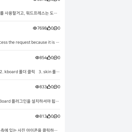
X를 사용할거고, 워드프레스는 도커
7698
0
0
le.com/o/oauth2/v2
854
0
0
833
0
0
813
0
0