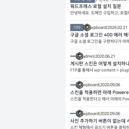
워드프레스 로컬 설치 질문
안녕하세요. 도메인 구입하고, 로컬
로 띄워놓으려 합니다. 즉, 도메인 ->
기타
wpboard
|
2026.02.21
구글 소셜 로그인 400 에러 해결 방
구글 소셜 로그인을 구현하다가 아래와 같은 에러를 만났습니다. 400. That
alformed. It should not be r
admin
|
2020.06.21
게시판 스킨은 어떻게 설치하
FTP를 통해서 wp-content > plugin > kb
클릭 4. 스킨 파일 업로드
wpboard
|
2020.09.06
스킨을 적용하면 아래 Powered
스킨을 적용한다고 해서 아래의 Powered by KBoard 문구가
다.
wpboard
|
2020.09.06
사진 추가하기 버튼이 없는데 
스킨 체험에서 글쓰기 버튼을 클릭하면 사진 추가하기 버