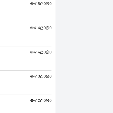
415
0
0
414
0
0
414
0
0
413
0
0
412
0
0