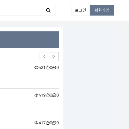
로그인
회원가입
◁
▷
421
0
0
419
0
0
417
0
0