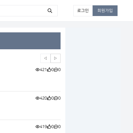
로그인
회원가입
◁
▷
421
0
0
420
0
0
419
0
0