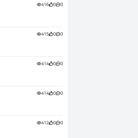
416
0
0
415
0
0
414
0
0
414
0
0
412
0
0