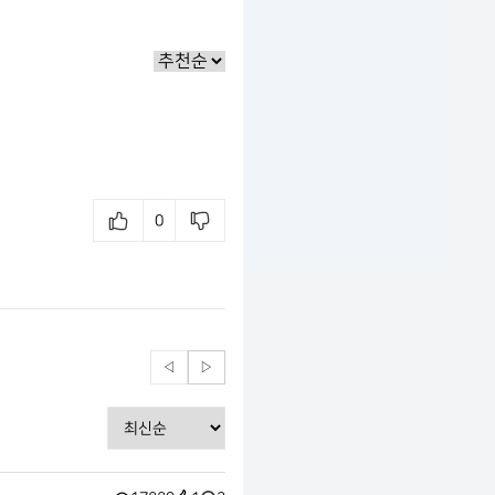
0
◁
▷