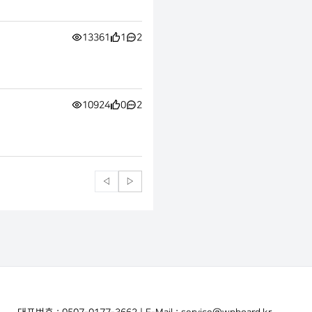
13361
1
2
10924
0
2
◁
▷