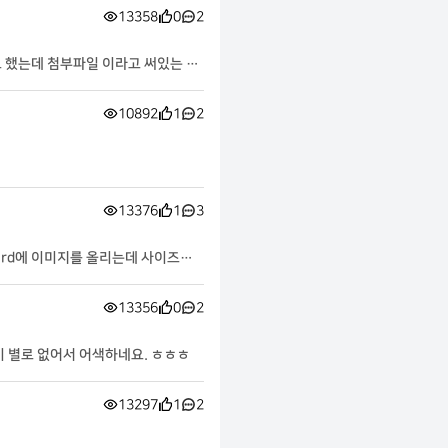
13358
0
2
고 했는데 첨부파일 이라고 써있는 부
10892
1
2
13376
1
3
ard에 이미지를 올리는데 사이즈가
13356
0
2
 별로 없어서 어색하네요. ㅎㅎㅎ
13297
1
2