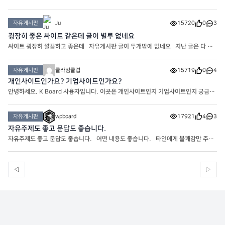
자유게시판
Ju
15720
0
3
굉장히 좋은 싸이트 같은데 글이 별루 없네요
싸이트 굉장히 깔끔하고 좋은데 자유게시판 글이 두개밖에 없네요 지난 글은 다 지
우신건가요? 아니면 새롭게 오픈하신건가요 ㅎㅎ
자유게시판
클라임클럽
15719
0
4
개인사이트인가요? 기업사이트인가요?
안녕하세요. K Board 사용자입니다. 이곳은 개인사이트인지 기업사이트인지 궁금합
니다. 프로그래머이신가요?
자유게시판
wpboard
17921
4
3
자유주제도 좋고 문답도 좋습니다.
자유주제도 좋고 문답도 좋습니다. 어떤 내용도 좋습니다. 타인에게 불쾌감만 주지
않으면 됩니다.
◁
▷