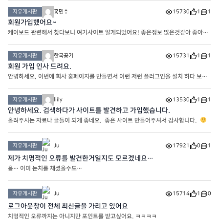
자유게시판
홍민수
15730
1
1
회원가입했어요~
케이보드 관련해서 찾다보니 여기사이트 알게되었어요! 좋은정보 많은것같아 좋아요^
^
자유게시판
한국공기
15731
1
1
회원 가입 인사 드려요.
안녕하세요, 이번에 회사 홈페이지를 만들면서 이런 저런 플러그인을 설치 하다 보니
이 사이트까지 오게 되었네요. 개인사이트로 운영중이시라니 참으로 존경 스럽습니
다. 저도 아무 오래전…. ^^ 에 개인 홈페이지를 만들어
자유게시판
liily
13530
1
1
안녕하세요. 검색하다가 사이트를 발견하고 가입했습니다.
올려주시는 자료나 글들이 되게 좋네요. 좋은 사이트 만들어주셔서 감사합니다.
자유게시판
Ju
17921
0
1
제가 치명적인 오류를 발견한거일지도 모르겠네요…
음… 이미 눈치를 채셨을수도…
자유게시판
Ju
15714
1
0
로그아웃창이 전체 최신글을 가리고 있어요
치명적인 오류까지는 아니지만 포인트를 받고싶어요. ㅋㅋㅋㅋ