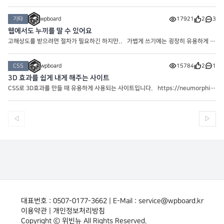
정’); target=”_blank” : 새창, 비워두면 기본값 target=”_parent” : 부모창 target
=”_self” : 현재 페이지 target=”_top” : 현재 페이지에서의 최상의 페이지에서 오픈
기타
wpboard
17921
2
3
– Y
웹에서도 누끼를 딸 수 있어요
고해상도를 받으려면 절차가 필요하긴 하지만.. 가볍게 쓰기에는 굉장히 유용하게 사
용중인 누끼 사이트입니다! https://www.remove.bg/ko
CSS
wpboard
15784
2
1
3D 효과를 쉽게 내게 해주는 사이트
CSS로 3D효과를 만들 때 유용하게 사용되는 사이트입니다. https://neumorphis
m.io/ border-radius: 50px; background: #e0e0e0; box-shadow: 20px 20
px 60px #bebebe, -20px -20px 60px #ffffff; 시간을 아끼게 도와주는 유
용한 사이트입니다
◁
▷
대표번호 : 0507-0177-3662 | E-Mail : service@wpboard.kr
이용약관
|
개인정보처리방침
Copyright ⓒ 위빈뉴 All Rights Reserved.