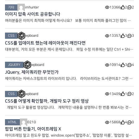
기타
imhunter
13366
2
2
이미지 압축 사이트 공유합니다
여러분들은 이미지 최적화 어떻게 하시나요? 보통 이미지 최적화 플러그인 많이 사
용하시던데요. 저는 플러그인이 많아지면 사이트 환경에 좋지 않아서 아래 url 에서
이미지 압축 후 업로드하고 있습니다. 아시는 분은
CSS
wpboard
13357
3
3
CSS를 업데이트 했는데 레이아웃이 깨진다면
대부분의, 거의 모든 부분은 캐시 문제입니다. 파일 수정 이후에는 일단 Ctrl + Shift
+ R을 눌러 캐시 리프래싱을 해봅니다. 일반적으로 PC에서 다운로드된 캐시 문제라
면 이 단계에서 해결됩니다. 근데 그럼에도 적용이
JQUERY
wpboard
10914
3
4
JQuery, 제이쿼리란 무엇인가
제이쿼리는 자바스크립트의 라이브러리 입니다. 라이브러리는 도서관이죠? 그런 의
미가 맞습니다. 실제로 어떤 라이브러리든 간에 그 내용 자체가 자주 사용하는 코드를
가공해서 뭉쳐둔(?) 편하게 사용하라고 만든 일종의
CSS
wpboard
13409
1
2
CSS를 어떻게 확인할까, 개발자 도구 정리 영상
개발자 도구 활용법 영상입니다. 개략적인 내용을 설명하니 한 번쯤 봐보시는 것도
좋을 거 같습니다. 역시 네이버스럽네요…b
HTML
0210
15868
4
0
팝업 버튼 만들기, 아이프레임 X
아이프레임 말고 윈도우 팝업. window.open(‘팝업주소’, ‘팝업창 이름’, ‘팝업창 설