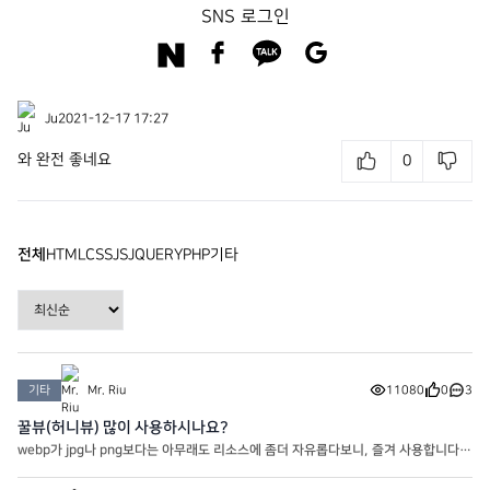
SNS 로그인
Ju
2021-12-17 17:27
와 완전 좋네요
0
전체
HTML
CSS
JS
JQUERY
PHP
기타
기타
Mr. Riu
11080
0
3
꿀뷰(허니뷰) 많이 사용하시나요?
webp가 jpg나 png보다는 아무래도 리소스에 좀더 자유롭다보니, 즐겨 사용합니다
만… 워드프레스 사이트 내의 플러그인을 사용하는건 좀더 무게감이 있는지라 저같은
경우는 PC 이미지뷰어인 꿀뷰를 사용해 webp로 변환을 시키는