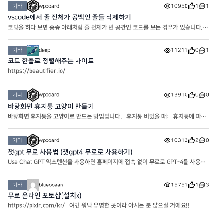
기타
wpboard
10950
1
1
vscode에서 줄 전체가 공백인 줄들 삭제하기
코딩을 하다 보면 종종 아래처럼 줄 전체가 빈 공간인 코드를 보는 경우가 있습니다.
아래처럼.. 이때 한 번에 삭제하는 방법이 있습니다. Ctrl + H를 눌러 바꾸기 패널을
활성화 합니다. 맥OS은 Cmd + H 입니다. 찾기 필드에 ^\s*\
기타
deep
11211
0
1
코드 한줄로 정렬해주는 사이트
https://beautifier.io/
기타
wpboard
13910
0
0
바탕화면 휴지통 고양이 만들기
바탕화면 휴지통을 고양이로 만드는 방법입니다. 휴지통 비었을 때: 휴지통에 파일
이 들어 있을 때: 위 두 아이콘을 다운 받아서 1. 바탕화면 우클릭 -> 개인설정 2.
테마 -> 바탕화면 아이콘 설정 3. 바탕
기타
wpboard
10313
2
0
챗gpt 무료 사용법 (챗gpt4 무료로 사용하기)
Use Chat GPT 익스텐션을 사용하면 홈페이지에 접속 없이 무료로 GPT-4를 사용할
수 있습니다. Use Chat GPT 익스텐션을 사용하면 복사-붙여넣기 없이 웹사이트 어
디에서든 텍스트를 클릭하면 쉽게 작성, 재작성, 요약, 번역, 설명 또
기타
blueocean
15751
1
3
무료 온라인 포토샵(설치x)
https://pixlr.com/kr/ 여긴 워낙 유명한 곳이라 아시는 분 많으실 거에요!!