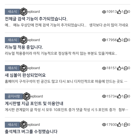
새소식
wpboard
10913
1
0
전체글 검색 기능이 추가되었습니다.
예.. 메뉴 우상단에 전체 검색 기능이 추가되었습니다.. 생각보다 손이 많이 가네요
새소식
wpboard
17956
2
0
리뉴얼 적용 중입니다.
리뉴얼 적용중이라 아직 기능적으로 정상동작 하지 않는 부분도 있을거에요..
새소식
wpboard
18151
4
0
새 심볼이 완성되었어요
홈페이지 구석구석이 빈 공간도 많고 다시 보니 디자인적으로 마음에 안드는 곳도 많
고.. 해서 여러 자료들과 함께 업데이트 하려고 준비중인 와중에 오늘은 쉬어가는 타임
으로.. 심볼을 만들어 봤네요. 기초 베이스 만들기
공지사항
wpboard
15734
1
0
게시판별 지급 포인트 및 이용안내
게시판 관계없이 글 작성 시 모두 10포인트 증가 댓글 작성 시 5 포인트 증가 첨부파
일 다운로드에 필요한 포인트는 20포인트로 심플하게 통일하고 변경했습니다.
새소식
wpboard
17930
1
0
출석체크 버그를 수정했습니다