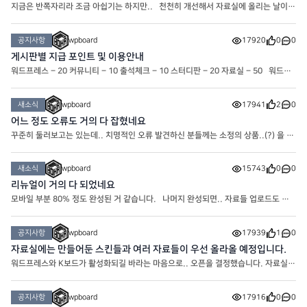
지금은 반쪽자리라 조금 아쉽기는 하지만.. 천천히 개선해서 자료실에 올리는 날이
오기를 기대해봅니다
공지사항
wpboard
17920
0
0
게시판별 지급 포인트 및 이용안내
워드프레스 – 20 커뮤니티 – 10 출석체크 – 10 스터디판 – 20 자료실 – 50 워드프
레스 : 워드프레스와 관련된 게시판입니다. 커뮤니티 : 커뮤니티.. 타인에게 불쾌감을
주는 행위는 제재 대상입니다. 스터디판 : 워드프레스에 도
새소식
wpboard
17941
2
0
어느 정도 오류도 거의 다 잡혔네요
꾸준히 둘러보고는 있는데.. 치명적인 오류 발견하신 분들께는 소정의 상품..(?) 을 드
려보기도 할까 고민중입니다.. 슬슬 자료 업데이트도 하고 해야겠네요
새소식
wpboard
15743
0
0
리뉴얼이 거의 다 되었네요
모바일 부분 80% 정도 완성된 거 같습니다. 나머지 완성되면.. 자료들 업로드도 같
이 해야겠네요
공지사항
wpboard
17939
1
0
자료실에는 만들어둔 스킨들과 여러 자료들이 우선 올라올 예정입니다.
워드프레스와 K보드가 활성화되길 바라는 마음으로.. 오픈을 결정했습니다. 자료실에
는 여러가지 자료가 올라갈 겁니다. * 자료실은 포인트로 다운로드 가능합니다.
공지사항
wpboard
17916
0
0