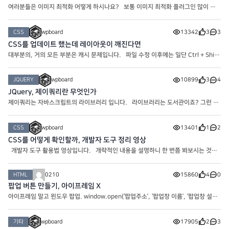
여러분들은 이미지 최적화 어떻게 하시나요? 보통 이미지 최적화 플러그인 많이 사
용하시던데요. 저는 플러그인이 많아지면 사이트 환경에 좋지 않아서 아래 url 에서
이미지 압축 후 업로드하고 있습니다. 아시는 분은
CSS
wpboard
13342
3
3
CSS를 업데이트 했는데 레이아웃이 깨진다면
대부분의, 거의 모든 부분은 캐시 문제입니다. 파일 수정 이후에는 일단 Ctrl + Shift
+ R을 눌러 캐시 리프래싱을 해봅니다. 일반적으로 PC에서 다운로드된 캐시 문제라
면 이 단계에서 해결됩니다. 근데 그럼에도 적용이
JQUERY
wpboard
10899
3
4
JQuery, 제이쿼리란 무엇인가
제이쿼리는 자바스크립트의 라이브러리 입니다. 라이브러리는 도서관이죠? 그런 의
미가 맞습니다. 실제로 어떤 라이브러리든 간에 그 내용 자체가 자주 사용하는 코드를
가공해서 뭉쳐둔(?) 편하게 사용하라고 만든 일종의
CSS
wpboard
13401
1
2
CSS를 어떻게 확인할까, 개발자 도구 정리 영상
개발자 도구 활용법 영상입니다. 개략적인 내용을 설명하니 한 번쯤 봐보시는 것도
좋을 거 같습니다. 역시 네이버스럽네요…b
HTML
0210
15860
4
0
팝업 버튼 만들기, 아이프레임 X
아이프레임 말고 윈도우 팝업. window.open(‘팝업주소’, ‘팝업창 이름’, ‘팝업창 설
정’); target=”_blank” : 새창, 비워두면 기본값 target=”_parent” : 부모창 target
=”_self” : 현재 페이지 target=”_top” : 현재 페이지에서의 최상의 페이지에서 오픈
기타
wpboard
17905
2
3
– Y