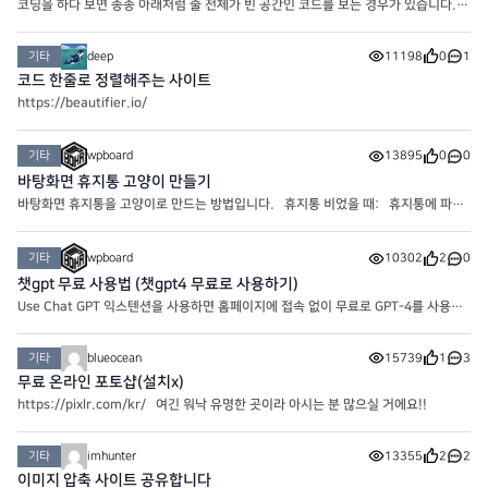
코딩을 하다 보면 종종 아래처럼 줄 전체가 빈 공간인 코드를 보는 경우가 있습니다.
아래처럼.. 이때 한 번에 삭제하는 방법이 있습니다. Ctrl + H를 눌러 바꾸기 패널을
활성화 합니다. 맥OS은 Cmd + H 입니다. 찾기 필드에 ^\s*\
기타
deep
11198
0
1
코드 한줄로 정렬해주는 사이트
https://beautifier.io/
기타
wpboard
13895
0
0
바탕화면 휴지통 고양이 만들기
바탕화면 휴지통을 고양이로 만드는 방법입니다. 휴지통 비었을 때: 휴지통에 파일
이 들어 있을 때: 위 두 아이콘을 다운 받아서 1. 바탕화면 우클릭 -> 개인설정 2.
테마 -> 바탕화면 아이콘 설정 3. 바탕
기타
wpboard
10302
2
0
챗gpt 무료 사용법 (챗gpt4 무료로 사용하기)
Use Chat GPT 익스텐션을 사용하면 홈페이지에 접속 없이 무료로 GPT-4를 사용할
수 있습니다. Use Chat GPT 익스텐션을 사용하면 복사-붙여넣기 없이 웹사이트 어
디에서든 텍스트를 클릭하면 쉽게 작성, 재작성, 요약, 번역, 설명 또
기타
blueocean
15739
1
3
무료 온라인 포토샵(설치x)
https://pixlr.com/kr/ 여긴 워낙 유명한 곳이라 아시는 분 많으실 거에요!!
기타
imhunter
13355
2
2
이미지 압축 사이트 공유합니다