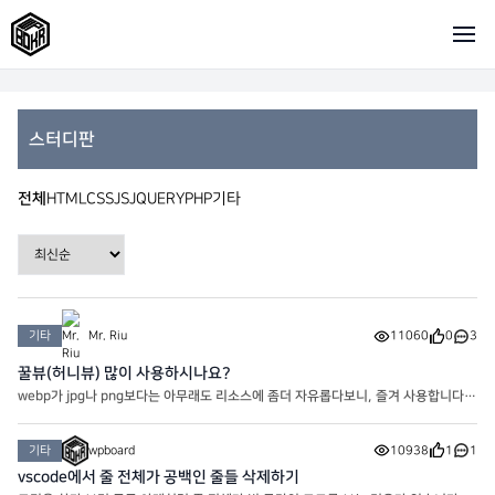
스터디판
전체
HTML
CSS
JS
JQUERY
PHP
기타
기타
Mr. Riu
11060
0
3
꿀뷰(허니뷰) 많이 사용하시나요?
webp가 jpg나 png보다는 아무래도 리소스에 좀더 자유롭다보니, 즐겨 사용합니다
만… 워드프레스 사이트 내의 플러그인을 사용하는건 좀더 무게감이 있는지라 저같은
경우는 PC 이미지뷰어인 꿀뷰를 사용해 webp로 변환을 시키는
기타
wpboard
10938
1
1
vscode에서 줄 전체가 공백인 줄들 삭제하기