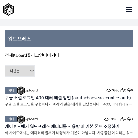
워드프레스
전체
KBoard
플러그인
테마
기타
기타
wpboard
7666
0
0
구글 소셜 로그인 400 에러 해결 방법 (oauthchooseaccount → auth)
구글 소셜 로그인을 구현하다가 아래와 같은 에러를 만났습니다. 400. That’s an er
ror. The server cannot process the request because it is malformed. It sh
ould not be retried. 문제 원인, 기존에 사용한 URL: $oauth_url = “https://acc
기타
wpboard
19965
4
3
ounts.google.com/o/oauth2/v2
케이보드에서 워드프레스 에디터를 사용할 때 기본 폰트 조정하기
이 사이트에서는 에디터의 글씨가 바탕체가 기본이 아닙니다. 사용중인 에디터는 워드