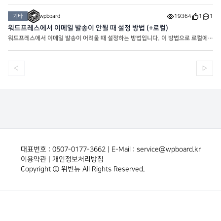
프레스 에디터 임에도 바탕체가 아니라 변경한 폰트인 노토산스체로 기본 적용되어 있
습니다. 에디터의 폰트가 마음에 안들어서 썸머노트
기타
wpboard
19364
1
1
워드프레스에서 이메일 발송이 안될 때 설정 방법 (+로컬)
워드프레스에서 이메일 발송이 어려울 때 설정하는 방법입니다. 이 방법으로 로컬에서
도 이메일을 보낼 수 있습니다. 가장 먼저 WP Mail SMTP by WPForms를 설치해
주세요. 설치하시면 최초로 나오는 화면 제일 아래에 SKIP을 누
◁
▷
대표번호 : 0507-0177-3662 | E-Mail : service@wpboard.kr
이용약관
|
개인정보처리방침
Copyright ⓒ 위빈뉴 All Rights Reserved.