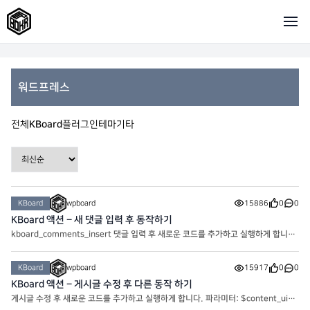
워드프레스
전체
KBoard
플러그인
테마
기타
KBoard
wpboard
15886
0
0
KBoard 액션 – 새 댓글 입력 후 동작하기
kboard_comments_insert 댓글 입력 후 새로운 코드를 추가하고 실행하게 합니다.
파라미터 : $comment_uid, $content_uid, $board add_action(‘kboard_com
ments_insert’, ‘my_kboard_comments_insert’, 10, 3); function my_kboard
KBoard
wpboard
15917
0
0
_comments_insert($comment_uid, $content_uid, $board){
KBoard 액션 – 게시글 수정 후 다른 동작 하기
게시글 수정 후 새로운 코드를 추가하고 실행하게 합니다. 파라미터: $content_uid,