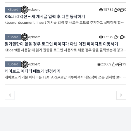
$board_id, $content, $board add_action(‘kboard_document_update’, ‘m
y_kboard_document_update’, 10, 4); function my_kboard_document_upd
KBoard
wpboard
15785
0
0
ate($content_uid, $board_id, $content, $board){ if($b
KBoard 액션 – 새 게시글 입력 후 다른 동작하기
kboard_document_insert 게시글 입력 후 새로운 코드를 추가하고 실행하게 합니
다. 전달 파라미터 : $content_uid, $board_id, $content, $board add_action
(‘kboard_document_insert’, ‘my_kboard_document_insert’, 10, 4); functio
KBoard
wpboard
13579
1
0
n my_kboard_document_insert($content_uid, $board_id
읽기권한이 없을 경우 로그인 페이지가 아닌 이전 페이지로 이동하기
KBoard를 사용할 때 읽기 권한을 로그인 사용자로 해둔 경우 글을 클릭했는데 경고창
이후에 로그인 페이지로 바로 이동해서 불편한 경우가 종종 있습니다. 그때 유용하게
사용되는 방법입니다. 테마 functions 파일이나 코드 스
KBoard
wpboard
22669
9
19
케이보드 에디터 예쁘게 변경하기
케이보드의 기본 에디터는 TEXTAREA로만 이루어져서 메모장에 쓰는 것처럼 보이기
도 합니다. 하지만 간단한 에디터 설정을 통해 아주 예쁘게 만들어줄 수 있어요. 현
재 워프보드의 게시판의 글쓰기 에디터는 위의 모양으로
◁
▷