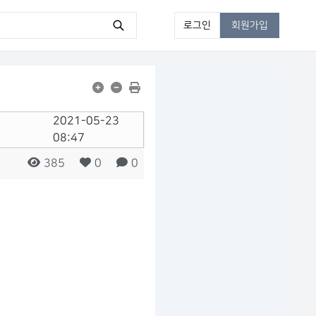
로그인
회원가입
2021-05-23
08:47
https://wpboard.kr/at-check/?mod=document&uid=248
385
0
0