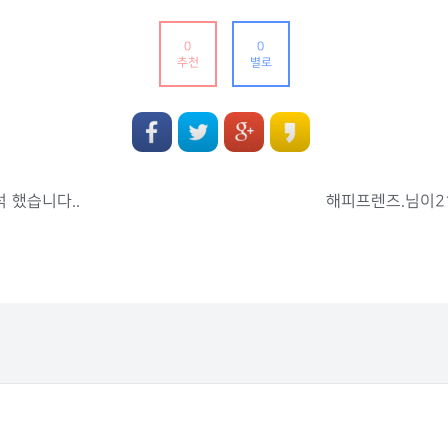
0
0
추천
별로
석 했습니다..
해피프렌즈.님이21