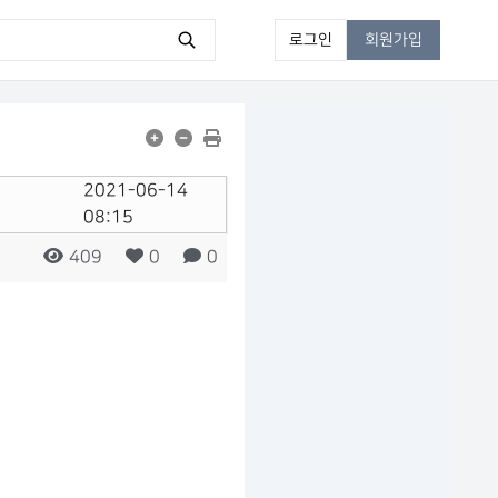
로그인
회원가입
2021-06-14
08:15
https://wpboard.kr/at-check/?mod=document&uid=282
409
0
0