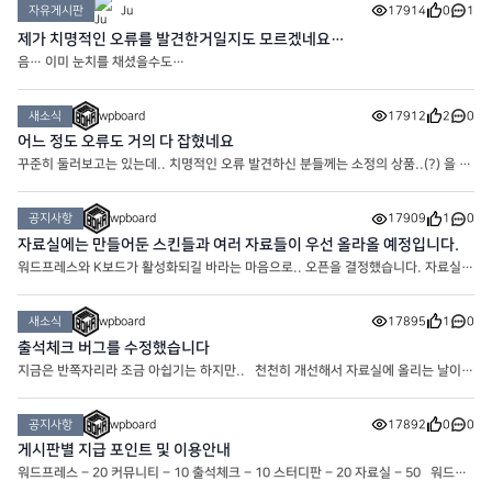
자유게시판
Ju
17914
0
1
제가 치명적인 오류를 발견한거일지도 모르겠네요…
음… 이미 눈치를 채셨을수도…
새소식
wpboard
17912
2
0
어느 정도 오류도 거의 다 잡혔네요
꾸준히 둘러보고는 있는데.. 치명적인 오류 발견하신 분들께는 소정의 상품..(?) 을 드
려보기도 할까 고민중입니다.. 슬슬 자료 업데이트도 하고 해야겠네요
공지사항
wpboard
17909
1
0
자료실에는 만들어둔 스킨들과 여러 자료들이 우선 올라올 예정입니다.
워드프레스와 K보드가 활성화되길 바라는 마음으로.. 오픈을 결정했습니다. 자료실에
는 여러가지 자료가 올라갈 겁니다. * 자료실은 포인트로 다운로드 가능합니다.
새소식
wpboard
17895
1
0
출석체크 버그를 수정했습니다
지금은 반쪽자리라 조금 아쉽기는 하지만.. 천천히 개선해서 자료실에 올리는 날이
오기를 기대해봅니다
공지사항
wpboard
17892
0
0
게시판별 지급 포인트 및 이용안내
워드프레스 – 20 커뮤니티 – 10 출석체크 – 10 스터디판 – 20 자료실 – 50 워드프