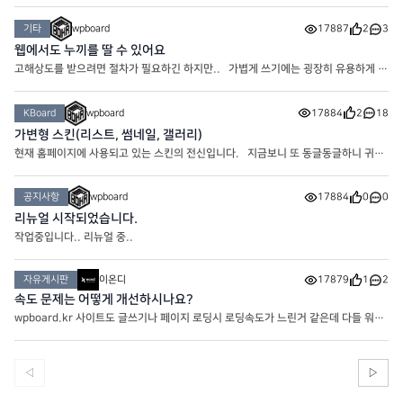
레스 : 워드프레스와 관련된 게시판입니다. 커뮤니티 : 커뮤니티.. 타인에게 불쾌감을
주는 행위는 제재 대상입니다. 스터디판 : 워드프레스에 도
기타
wpboard
17887
2
3
웹에서도 누끼를 딸 수 있어요
고해상도를 받으려면 절차가 필요하긴 하지만.. 가볍게 쓰기에는 굉장히 유용하게 사
용중인 누끼 사이트입니다! https://www.remove.bg/ko
KBoard
wpboard
17884
2
18
가변형 스킨(리스트, 썸네일, 갤러리)
현재 홈페이지에 사용되고 있는 스킨의 전신입니다. 지금보니 또 동글동글하니 귀엽
네요
공지사항
wpboard
17884
0
0
리뉴얼 시작되었습니다.
작업중입니다.. 리뉴얼 중..
자유게시판
이온디
17879
1
2
속도 문제는 어떻게 개선하시나요?
wpboard.kr 사이트도 글쓰기나 페이지 로딩시 로딩속도가 느린거 같은데 다들 워프
사이트 속도는 어떻게 해결하시나요?
◁
▷