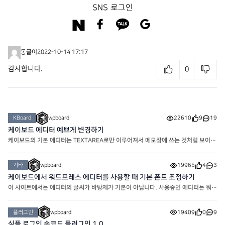
SNS 로그인
동글이
2022-10-14 17:17
감사합니다.
0
KBoard
wpboard
22610
9
19
케이보드 에디터 예쁘게 변경하기
케이보드의 기본 에디터는 TEXTAREA로만 이루어져서 메모장에 쓰는 것처럼 보이기
도 합니다. 하지만 간단한 에디터 설정을 통해 아주 예쁘게 만들어줄 수 있어요. 현
재 워프보드의 게시판의 글쓰기 에디터는 위의 모양으로
기타
wpboard
19965
4
3
케이보드에서 워드프레스 에디터를 사용할 때 기본 폰트 조정하기
이 사이트에서는 에디터의 글씨가 바탕체가 기본이 아닙니다. 사용중인 에디터는 워드
프레스 에디터 임에도 바탕체가 아니라 변경한 폰트인 노토산스체로 기본 적용되어 있
습니다. 에디터의 폰트가 마음에 안들어서 썸머노트
플러그인
wpboard
19409
0
9
심플 로그인 숏코드 플러그인 1.0