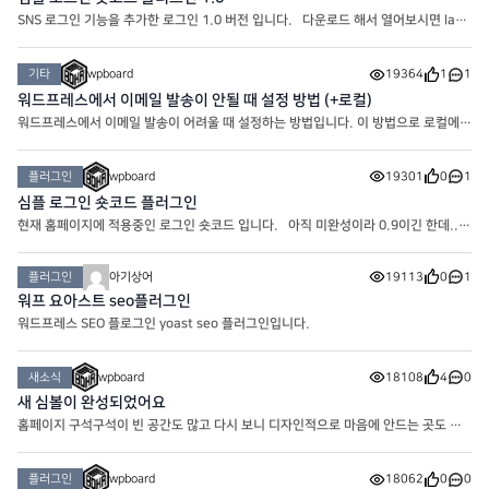
SNS 로그인 기능을 추가한 로그인 1.0 버전 입니다. 다운로드 해서 열어보시면 layo
ut이 있습니다. Logged out은 로그인 전 레이아웃이고 Logged in은 로그인 후 레
이아웃 입니다. 같은 폴더에 CSS에 원하시는 대로 코드를 적용
기타
wpboard
19364
1
1
워드프레스에서 이메일 발송이 안될 때 설정 방법 (+로컬)
워드프레스에서 이메일 발송이 어려울 때 설정하는 방법입니다. 이 방법으로 로컬에서
도 이메일을 보낼 수 있습니다. 가장 먼저 WP Mail SMTP by WPForms를 설치해
주세요. 설치하시면 최초로 나오는 화면 제일 아래에 SKIP을 누
플러그인
wpboard
19301
0
1
심플 로그인 숏코드 플러그인
현재 홈페이지에 적용중인 로그인 숏코드 입니다. 아직 미완성이라 0.9이긴 한데..
뭐.. 차차 개선해나가면 되겠죠.. 다운로드 해서 열어보시면 layout이 있습니다.
Logged out은 로그인 전 레이아웃이고 Logged in은 로그
플러그인
아기상어
19113
0
1
워프 요아스트 seo플러그인
워드프레스 SEO 플로그인 yoast seo 플러그인입니다.
새소식
wpboard
18108
4
0
새 심볼이 완성되었어요
홈페이지 구석구석이 빈 공간도 많고 다시 보니 디자인적으로 마음에 안드는 곳도 많
고.. 해서 여러 자료들과 함께 업데이트 하려고 준비중인 와중에 오늘은 쉬어가는 타임
으로.. 심볼을 만들어 봤네요. 기초 베이스 만들기
플러그인
wpboard
18062
0
0