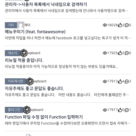
관리자->사용자 목록에서 닉네임으로 검색하기
관리자에서 사용자 목록에서 닉네임으로 검색했는데 안나와서 사용자명으로 검색하
는 경우가 있습니다. 사실 번역이 그래서 그렇지 사용자명은 ID이기 때문에 크게 의
미가 없고 우리가 찾고 싶은건 이름이나 닉네임이라..
기타
제이
18028
2
0
메뉴꾸미기 (feat. fontawesome)
이번에 작업을 하나 하면서 메뉴에 facebook 로고를 넣고싶다는 욕구가 생겨 이 작업
이 시작되었습니다. 플러그인이나 Theme에서 기본으로 제공하는 것도 있는지 모
르겠는데 메뉴에 추가하는 거는 잘 모르겠더라구요. 그래서
새소식
wpboard
17925
2
0
리뉴얼 적용 중입니다.
리뉴얼 적용중이라 아직 기능적으로 정상동작 하지 않는 부분도 있을거에요..
자유게시판
wpboard
17913
4
3
자유주제도 좋고 문답도 좋습니다.
자유주제도 좋고 문답도 좋습니다. 어떤 내용도 좋습니다. 타인에게 불쾌감만 주지
않으면 됩니다.
플러그인
wpboard
17917
0
1
Function 파일 수정 없이 Function 입력하기
테마 편집기에서 무작정 Function을 수정하다보면 오류화면이 뜨면서 접속 자체가
불가능한 참사가 벌어지기도 합니다. 그래서 그런 불상사를 미연에 방지할 수 있는
플러그인을 이용해봅시다. 바로 ‘코드 스니펫’ 입니다.