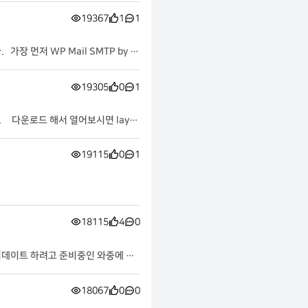
19367
1
1
 먼저 WP Mail SMTP by W
19305
0
1
. 다운로드 해서 열어보시면 layou
19115
0
1
18115
4
0
업데이트 하려고 준비중인 와중에 오
18067
0
0