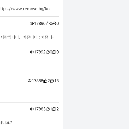
//www.remove.bg/ko
17896
0
0
 게시판입니다. 커뮤니티 : 커뮤니티..
17892
0
0
17888
2
18
17883
1
2
하시나요?