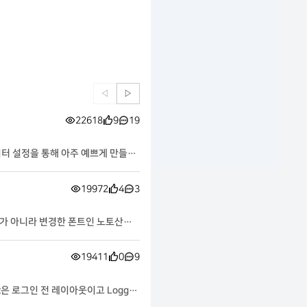
◁
▷
22618
9
19
디터 설정을 통해 아주 예쁘게 만들어
19972
4
3
가 아니라 변경한 폰트인 노토산스
19411
0
9
t은 로그인 전 레이아웃이고 Logged