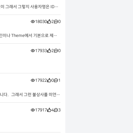
이 그래서 그렇지 사용자명은 ID이
18030
2
0
17933
2
0
17922
0
1
합니다. 그래서 그런 불상사를 미연에
17917
4
3