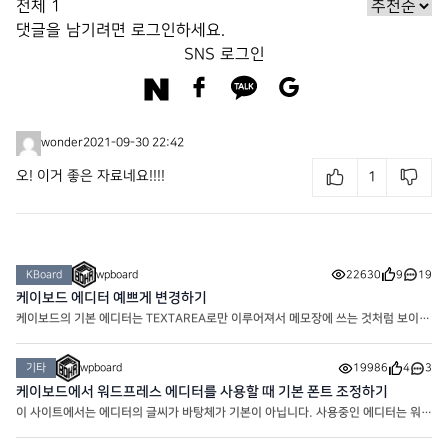
전체
1
댓글을 남기려면
로그인
하세요.
SNS 로그인
wonder
2021-09-30 22:42
오! 이거 좋은 자료네요!!!!
1
KBoard
wpboard
22630
9
19
케이보드 에디터 예쁘게 변경하기
케이보드의 기본 에디터는 TEXTAREA로만 이루어져서 메모장에 쓰는 것처럼 보이기
도 합니다. 하지만 간단한 에디터 설정을 통해 아주 예쁘게 만들어줄 수 있어요. 현
재 워프보드의 게시판의 글쓰기 에디터는 위의 모양으로
기타
wpboard
19986
4
3
케이보드에서 워드프레스 에디터를 사용할 때 기본 폰트 조정하기
이 사이트에서는 에디터의 글씨가 바탕체가 기본이 아닙니다. 사용중인 에디터는 워드
프레스 에디터 임에도 바탕체가 아니라 변경한 폰트인 노토산스체로 기본 적용되어 있