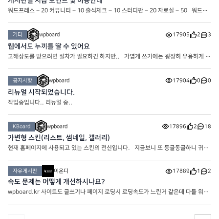
게시판별 지급 포인트 및 이용안내
워드프레스 – 20 커뮤니티 – 10 출석체크 – 10 스터디판 – 20 자료실 – 50 워드프
레스 : 워드프레스와 관련된 게시판입니다. 커뮤니티 : 커뮤니티.. 타인에게 불쾌감을
주는 행위는 제재 대상입니다. 스터디판 : 워드프레스에 도
기타
wpboard
17905
2
3
웹에서도 누끼를 딸 수 있어요
고해상도를 받으려면 절차가 필요하긴 하지만.. 가볍게 쓰기에는 굉장히 유용하게 사
용중인 누끼 사이트입니다! https://www.remove.bg/ko
공지사항
wpboard
17904
0
0
리뉴얼 시작되었습니다.
작업중입니다.. 리뉴얼 중..
KBoard
wpboard
17896
2
18
가변형 스킨(리스트, 썸네일, 갤러리)
현재 홈페이지에 사용되고 있는 스킨의 전신입니다. 지금보니 또 동글동글하니 귀엽
네요
자유게시판
이온디
17889
1
2
속도 문제는 어떻게 개선하시나요?
wpboard.kr 사이트도 글쓰기나 페이지 로딩시 로딩속도가 느린거 같은데 다들 워프
사이트 속도는 어떻게 해결하시나요?