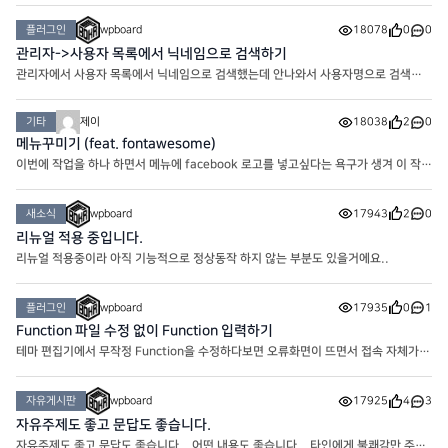
으로.. 심볼을 만들어 봤네요. 기초 베이스 만들기
플러그인
wpboard
18078
0
0
관리자->사용자 목록에서 닉네임으로 검색하기
관리자에서 사용자 목록에서 닉네임으로 검색했는데 안나와서 사용자명으로 검색하
는 경우가 있습니다. 사실 번역이 그래서 그렇지 사용자명은 ID이기 때문에 크게 의
미가 없고 우리가 찾고 싶은건 이름이나 닉네임이라..
기타
제이
18038
2
0
메뉴꾸미기 (feat. fontawesome)
이번에 작업을 하나 하면서 메뉴에 facebook 로고를 넣고싶다는 욕구가 생겨 이 작업
이 시작되었습니다. 플러그인이나 Theme에서 기본으로 제공하는 것도 있는지 모
르겠는데 메뉴에 추가하는 거는 잘 모르겠더라구요. 그래서
새소식
wpboard
17943
2
0
리뉴얼 적용 중입니다.
리뉴얼 적용중이라 아직 기능적으로 정상동작 하지 않는 부분도 있을거에요..
플러그인
wpboard
17935
0
1
Function 파일 수정 없이 Function 입력하기
테마 편집기에서 무작정 Function을 수정하다보면 오류화면이 뜨면서 접속 자체가
불가능한 참사가 벌어지기도 합니다. 그래서 그런 불상사를 미연에 방지할 수 있는
플러그인을 이용해봅시다. 바로 ‘코드 스니펫’ 입니다.
자유게시판
wpboard
17925
4
3
자유주제도 좋고 문답도 좋습니다.
자유주제도 좋고 문답도 좋습니다. 어떤 내용도 좋습니다. 타인에게 불쾌감만 주지