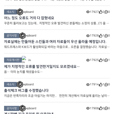
않으면 됩니다.
새소식
wpboard
17927
2
0
어느 정도 오류도 거의 다 잡혔네요
꾸준히 둘러보고는 있는데.. 치명적인 오류 발견하신 분들께는 소정의 상품..(?) 을 드
려보기도 할까 고민중입니다.. 슬슬 자료 업데이트도 하고 해야겠네요
공지사항
wpboard
17928
1
0
자료실에는 만들어둔 스킨들과 여러 자료들이 우선 올라올 예정입니다.
워드프레스와 K보드가 활성화되길 바라는 마음으로.. 오픈을 결정했습니다. 자료실에
는 여러가지 자료가 올라갈 겁니다. * 자료실은 포인트로 다운로드 가능합니다.
자유게시판
Ju
17925
0
1
제가 치명적인 오류를 발견한거일지도 모르겠네요…
음… 이미 눈치를 채셨을수도…
새소식
wpboard
17914
1
0
출석체크 버그를 수정했습니다
지금은 반쪽자리라 조금 아쉽기는 하지만.. 천천히 개선해서 자료실에 올리는 날이
오기를 기대해봅니다
공지사항
wpboard
17908
0
0