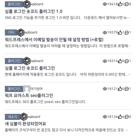
습니다. 에디터의 폰트가 마음에 안들어서 썸머노트
플러그인
wpboard
19418
0
9
심플 로그인 숏코드 플러그인 1.0
SNS 로그인 기능을 추가한 로그인 1.0 버전 입니다. 다운로드 해서 열어보시면 layo
ut이 있습니다. Logged out은 로그인 전 레이아웃이고 Logged in은 로그인 후 레
이아웃 입니다. 같은 폴더에 CSS에 원하시는 대로 코드를 적용
기타
wpboard
19379
1
1
워드프레스에서 이메일 발송이 안될 때 설정 방법 (+로컬)
워드프레스에서 이메일 발송이 어려울 때 설정하는 방법입니다. 이 방법으로 로컬에서
도 이메일을 보낼 수 있습니다. 가장 먼저 WP Mail SMTP by WPForms를 설치해
주세요. 설치하시면 최초로 나오는 화면 제일 아래에 SKIP을 누
플러그인
wpboard
19314
0
1
심플 로그인 숏코드 플러그인
현재 홈페이지에 적용중인 로그인 숏코드 입니다. 아직 미완성이라 0.9이긴 한데..
뭐.. 차차 개선해나가면 되겠죠.. 다운로드 해서 열어보시면 layout이 있습니다.
Logged out은 로그인 전 레이아웃이고 Logged in은 로그
플러그인
아기상어
19121
0
1
워프 요아스트 seo플러그인
워드프레스 SEO 플로그인 yoast seo 플러그인입니다.
새소식
wpboard
18134
4
0
새 심볼이 완성되었어요
홈페이지 구석구석이 빈 공간도 많고 다시 보니 디자인적으로 마음에 안드는 곳도 많
고.. 해서 여러 자료들과 함께 업데이트 하려고 준비중인 와중에 오늘은 쉬어가는 타임