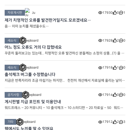
는 여러가지 자료가 올라갈 겁니다. * 자료실은 포인트로 다운로드 가능합니다.
자유게시판
Ju
17930
0
1
제가 치명적인 오류를 발견한거일지도 모르겠네요…
음… 이미 눈치를 채셨을수도…
새소식
wpboard
17928
2
0
어느 정도 오류도 거의 다 잡혔네요
꾸준히 둘러보고는 있는데.. 치명적인 오류 발견하신 분들께는 소정의 상품..(?) 을 드
려보기도 할까 고민중입니다.. 슬슬 자료 업데이트도 하고 해야겠네요
새소식
wpboard
17918
1
0
출석체크 버그를 수정했습니다
지금은 반쪽자리라 조금 아쉽기는 하지만.. 천천히 개선해서 자료실에 올리는 날이
오기를 기대해봅니다
공지사항
wpboard
17914
0
0
게시판별 지급 포인트 및 이용안내
워드프레스 – 20 커뮤니티 – 10 출석체크 – 10 스터디판 – 20 자료실 – 50 워드프
레스 : 워드프레스와 관련된 게시판입니다. 커뮤니티 : 커뮤니티.. 타인에게 불쾌감을
주는 행위는 제재 대상입니다. 스터디판 : 워드프레스에 도
기타
wpboard
17912
2
3
웹에서도 누끼를 딸 수 있어요