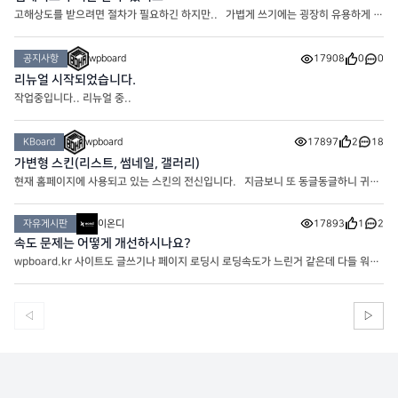
고해상도를 받으려면 절차가 필요하긴 하지만.. 가볍게 쓰기에는 굉장히 유용하게 사
용중인 누끼 사이트입니다! https://www.remove.bg/ko
공지사항
wpboard
17908
0
0
리뉴얼 시작되었습니다.
작업중입니다.. 리뉴얼 중..
KBoard
wpboard
17897
2
18
가변형 스킨(리스트, 썸네일, 갤러리)
현재 홈페이지에 사용되고 있는 스킨의 전신입니다. 지금보니 또 동글동글하니 귀엽
네요
자유게시판
이온디
17893
1
2
속도 문제는 어떻게 개선하시나요?
wpboard.kr 사이트도 글쓰기나 페이지 로딩시 로딩속도가 느린거 같은데 다들 워프
사이트 속도는 어떻게 해결하시나요?
◁
▷