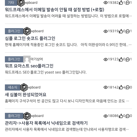
기타
wpboard
19382
1
1
워드프레스에서 이메일 발송이 안될 때 설정 방법 (+로컬)
워드프레스에서 이메일 발송이 어려울 때 설정하는 방법입니다. 이 방법으로 로컬에서
도 이메일을 보낼 수 있습니다. 가장 먼저 WP Mail SMTP by WPForms를 설치해
주세요. 설치하시면 최초로 나오는 화면 제일 아래에 SKIP을 누
플러그인
wpboard
19319
0
1
심플 로그인 숏코드 플러그인
현재 홈페이지에 적용중인 로그인 숏코드 입니다. 아직 미완성이라 0.9이긴 한데..
뭐.. 차차 개선해나가면 되겠죠.. 다운로드 해서 열어보시면 layout이 있습니다.
Logged out은 로그인 전 레이아웃이고 Logged in은 로그
플러그인
아기상어
19123
0
1
워프 요아스트 seo플러그인
워드프레스 SEO 플로그인 yoast seo 플러그인입니다.
새소식
wpboard
18142
4
0
새 심볼이 완성되었어요
홈페이지 구석구석이 빈 공간도 많고 다시 보니 디자인적으로 마음에 안드는 곳도 많
고.. 해서 여러 자료들과 함께 업데이트 하려고 준비중인 와중에 오늘은 쉬어가는 타임
으로.. 심볼을 만들어 봤네요. 기초 베이스 만들기
플러그인
wpboard
18086
0
0
관리자->사용자 목록에서 닉네임으로 검색하기
관리자에서 사용자 목록에서 닉네임으로 검색했는데 안나와서 사용자명으로 검색하
는 경우가 있습니다. 사실 번역이 그래서 그렇지 사용자명은 ID이기 때문에 크게 의