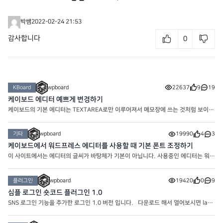
박쌤
2022-02-24 21:53
감사합니다
0
KBoard
wpboard
22637
9
19
케이보드 에디터 예쁘게 변경하기
케이보드의 기본 에디터는 TEXTAREA로만 이루어져서 메모장에 쓰는 것처럼 보이기
도 합니다. 하지만 간단한 에디터 설정을 통해 아주 예쁘게 만들어줄 수 있어요. 현
재 워프보드의 게시판의 글쓰기 에디터는 위의 모양으로
기타
wpboard
19990
4
3
케이보드에서 워드프레스 에디터를 사용할 때 기본 폰트 조정하기
이 사이트에서는 에디터의 글씨가 바탕체가 기본이 아닙니다. 사용중인 에디터는 워드
프레스 에디터 임에도 바탕체가 아니라 변경한 폰트인 노토산스체로 기본 적용되어 있
습니다. 에디터의 폰트가 마음에 안들어서 썸머노트
플러그인
wpboard
19420
0
9
심플 로그인 숏코드 플러그인 1.0
SNS 로그인 기능을 추가한 로그인 1.0 버전 입니다. 다운로드 해서 열어보시면 layo
ut이 있습니다. Logged out은 로그인 전 레이아웃이고 Logged in은 로그인 후 레
이아웃 입니다. 같은 폴더에 CSS에 원하시는 대로 코드를 적용