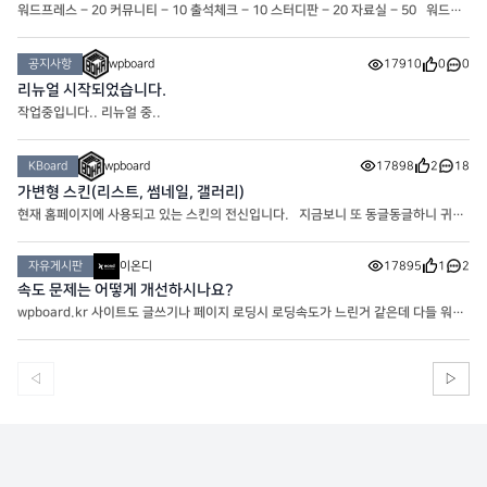
워드프레스 – 20 커뮤니티 – 10 출석체크 – 10 스터디판 – 20 자료실 – 50 워드프
레스 : 워드프레스와 관련된 게시판입니다. 커뮤니티 : 커뮤니티.. 타인에게 불쾌감을
주는 행위는 제재 대상입니다. 스터디판 : 워드프레스에 도
공지사항
wpboard
17910
0
0
리뉴얼 시작되었습니다.
작업중입니다.. 리뉴얼 중..
KBoard
wpboard
17898
2
18
가변형 스킨(리스트, 썸네일, 갤러리)
현재 홈페이지에 사용되고 있는 스킨의 전신입니다. 지금보니 또 동글동글하니 귀엽
네요
자유게시판
이온디
17895
1
2
속도 문제는 어떻게 개선하시나요?
wpboard.kr 사이트도 글쓰기나 페이지 로딩시 로딩속도가 느린거 같은데 다들 워프
사이트 속도는 어떻게 해결하시나요?
◁
▷