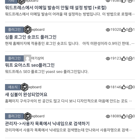
기타
wpboard
19385
1
1
워드프레스에서 이메일 발송이 안될 때 설정 방법 (+로컬)
워드프레스에서 이메일 발송이 어려울 때 설정하는 방법입니다. 이 방법으로 로컬에서
도 이메일을 보낼 수 있습니다. 가장 먼저 WP Mail SMTP by WPForms를 설치해
주세요. 설치하시면 최초로 나오는 화면 제일 아래에 SKIP을 누
플러그인
wpboard
19320
0
1
심플 로그인 숏코드 플러그인
현재 홈페이지에 적용중인 로그인 숏코드 입니다. 아직 미완성이라 0.9이긴 한데..
뭐.. 차차 개선해나가면 되겠죠.. 다운로드 해서 열어보시면 layout이 있습니다.
Logged out은 로그인 전 레이아웃이고 Logged in은 로그
플러그인
아기상어
19123
0
1
워프 요아스트 seo플러그인
워드프레스 SEO 플로그인 yoast seo 플러그인입니다.
새소식
wpboard
18146
4
0
새 심볼이 완성되었어요
홈페이지 구석구석이 빈 공간도 많고 다시 보니 디자인적으로 마음에 안드는 곳도 많
고.. 해서 여러 자료들과 함께 업데이트 하려고 준비중인 와중에 오늘은 쉬어가는 타임
으로.. 심볼을 만들어 봤네요. 기초 베이스 만들기
플러그인
wpboard
18089
0
0
관리자->사용자 목록에서 닉네임으로 검색하기
관리자에서 사용자 목록에서 닉네임으로 검색했는데 안나와서 사용자명으로 검색하
는 경우가 있습니다. 사실 번역이 그래서 그렇지 사용자명은 ID이기 때문에 크게 의