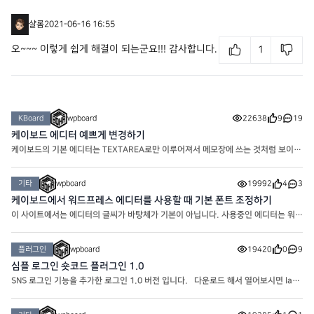
샬롬
2021-06-16 16:55
오~~~ 이렇게 쉽게 해결이 되는군요!!! 감사합니다.
1
KBoard
wpboard
22638
9
19
케이보드 에디터 예쁘게 변경하기
케이보드의 기본 에디터는 TEXTAREA로만 이루어져서 메모장에 쓰는 것처럼 보이기
도 합니다. 하지만 간단한 에디터 설정을 통해 아주 예쁘게 만들어줄 수 있어요. 현
재 워프보드의 게시판의 글쓰기 에디터는 위의 모양으로
기타
wpboard
19992
4
3
케이보드에서 워드프레스 에디터를 사용할 때 기본 폰트 조정하기
이 사이트에서는 에디터의 글씨가 바탕체가 기본이 아닙니다. 사용중인 에디터는 워드
프레스 에디터 임에도 바탕체가 아니라 변경한 폰트인 노토산스체로 기본 적용되어 있
습니다. 에디터의 폰트가 마음에 안들어서 썸머노트
플러그인
wpboard
19420
0
9
심플 로그인 숏코드 플러그인 1.0
SNS 로그인 기능을 추가한 로그인 1.0 버전 입니다. 다운로드 해서 열어보시면 layo
ut이 있습니다. Logged out은 로그인 전 레이아웃이고 Logged in은 로그인 후 레
이아웃 입니다. 같은 폴더에 CSS에 원하시는 대로 코드를 적용