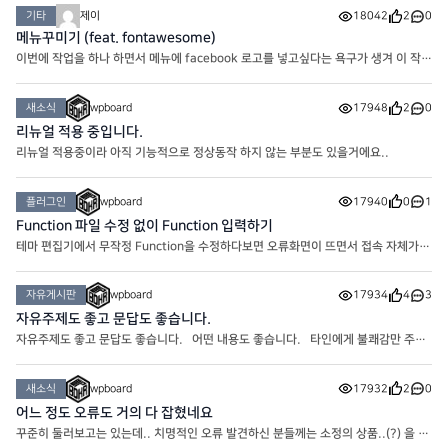
미가 없고 우리가 찾고 싶은건 이름이나 닉네임이라..
기타
제이
18042
2
0
메뉴꾸미기 (feat. fontawesome)
이번에 작업을 하나 하면서 메뉴에 facebook 로고를 넣고싶다는 욕구가 생겨 이 작업
이 시작되었습니다. 플러그인이나 Theme에서 기본으로 제공하는 것도 있는지 모
르겠는데 메뉴에 추가하는 거는 잘 모르겠더라구요. 그래서
새소식
wpboard
17948
2
0
리뉴얼 적용 중입니다.
리뉴얼 적용중이라 아직 기능적으로 정상동작 하지 않는 부분도 있을거에요..
플러그인
wpboard
17940
0
1
Function 파일 수정 없이 Function 입력하기
테마 편집기에서 무작정 Function을 수정하다보면 오류화면이 뜨면서 접속 자체가
불가능한 참사가 벌어지기도 합니다. 그래서 그런 불상사를 미연에 방지할 수 있는
플러그인을 이용해봅시다. 바로 ‘코드 스니펫’ 입니다.
자유게시판
wpboard
17934
4
3
자유주제도 좋고 문답도 좋습니다.
자유주제도 좋고 문답도 좋습니다. 어떤 내용도 좋습니다. 타인에게 불쾌감만 주지
않으면 됩니다.
새소식
wpboard
17932
2
0
어느 정도 오류도 거의 다 잡혔네요
꾸준히 둘러보고는 있는데.. 치명적인 오류 발견하신 분들께는 소정의 상품..(?) 을 드