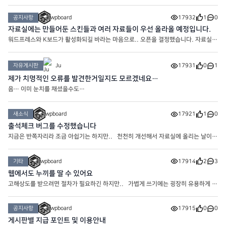
려보기도 할까 고민중입니다.. 슬슬 자료 업데이트도 하고 해야겠네요
공지사항
wpboard
17932
1
0
자료실에는 만들어둔 스킨들과 여러 자료들이 우선 올라올 예정입니다.
워드프레스와 K보드가 활성화되길 바라는 마음으로.. 오픈을 결정했습니다. 자료실에
는 여러가지 자료가 올라갈 겁니다. * 자료실은 포인트로 다운로드 가능합니다.
자유게시판
Ju
17931
0
1
제가 치명적인 오류를 발견한거일지도 모르겠네요…
음… 이미 눈치를 채셨을수도…
새소식
wpboard
17921
1
0
출석체크 버그를 수정했습니다
지금은 반쪽자리라 조금 아쉽기는 하지만.. 천천히 개선해서 자료실에 올리는 날이
오기를 기대해봅니다
기타
wpboard
17914
2
3
웹에서도 누끼를 딸 수 있어요
고해상도를 받으려면 절차가 필요하긴 하지만.. 가볍게 쓰기에는 굉장히 유용하게 사
용중인 누끼 사이트입니다! https://www.remove.bg/ko
공지사항
wpboard
17915
0
0
게시판별 지급 포인트 및 이용안내