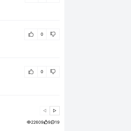
0
0
◁
▷
22609
9
19