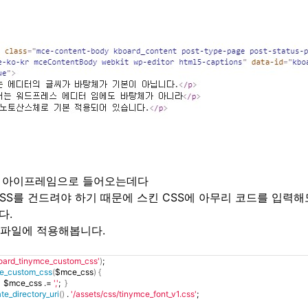
 아이프레임으로 들어오는데다
SS를 건드려야 하기 때문에 스킨 CSS에 아무리 코드를 입력해
다.
ns 파일에 적용해봅니다.
oard_tinymce_custom_css'
)
;
e_custom_css
(
$mce_css
)
{
   $mce_css .= 
','
;  
}
te_directory_uri
()
 . 
'/assets/css/tinymce_font_v1.css'
;  