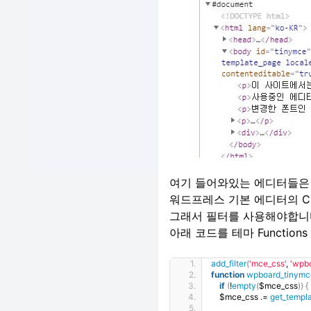
여기 들어와있는 에디터들은
워드프레스 기본 에디터의 C
그래서 필터를 사용해야합니
아래 코드를 테마 Functio
add_filter
(
'mce_css'
, 
'wpb
function
wpboard_tinymc
if
(
!
empty
(
$mce_css
))
{
    $mce_css .= 
get_templa