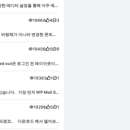
단한 에디터 설정을 통해 아주 예쁘
19964
4
3
 바탕체가 아니라 변경한 폰트인
19408
0
9
ged out은 로그인 전 레이아웃이고
19363
1
1
다. 가장 먼저 WP Mail S
19298
0
1
 되겠죠.. 다운로드 해서 열어보