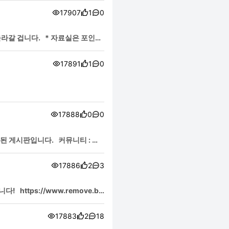
17907
1
0
라갈 겁니다. * 자료실은 포인트
17891
1
0
17888
0
0
관련된 게시판입니다. 커뮤니티 : 커
17886
2
3
ttps://www.remove.b
17883
2
18