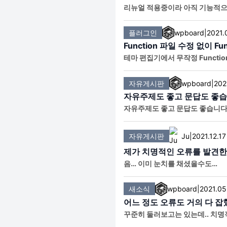
리뉴얼 적용중이라 아직 기능적으
플러그인
wpboard
|
2021.
Function 파일 수정 없이 Fu
테마 편집기에서 무작정 Funct
사를 미연에 방지할 수 있는 플러
자유게시판
wpboard
|
202
자유주제도 좋고 문답도 좋습
자유주제도 좋고 문답도 좋습니다
자유게시판
Ju
|
2021.12.17
제가 치명적인 오류를 발견
음… 이미 눈치를 채셨을수도…
새소식
wpboard
|
2021.05
어느 정도 오류도 거의 다 
꾸준히 둘러보고는 있는데.. 치명
고 해야겠네요