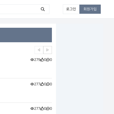
로그인
회원가입
◁
▷
279
0
0
277
0
0
277
0
0