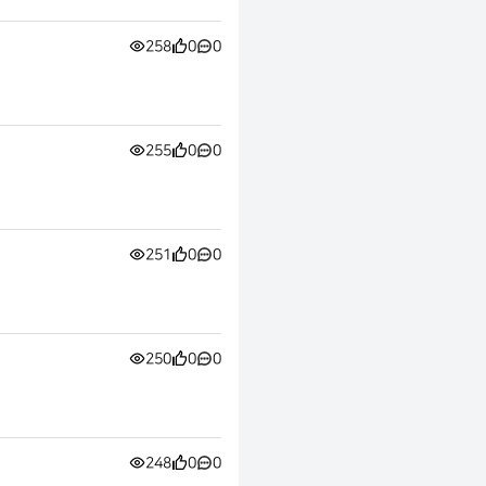
258
0
0
255
0
0
251
0
0
250
0
0
248
0
0