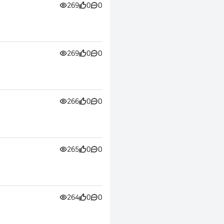
269
0
0
269
0
0
266
0
0
265
0
0
264
0
0