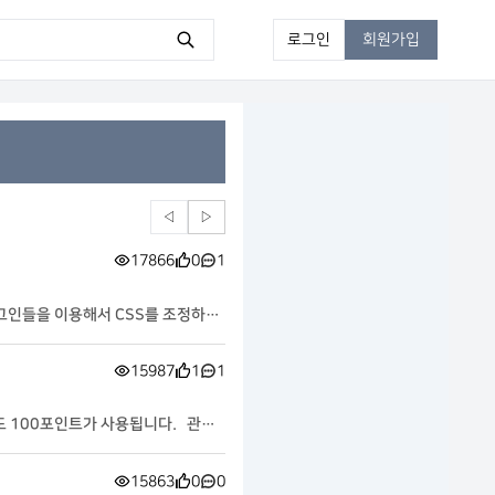
로그인
회원가입
◁
▷
17866
0
1
러그인들을 이용해서 CSS를 조정하셔
15987
1
1
도 100포인트가 사용됩니다. 관련
15863
0
0