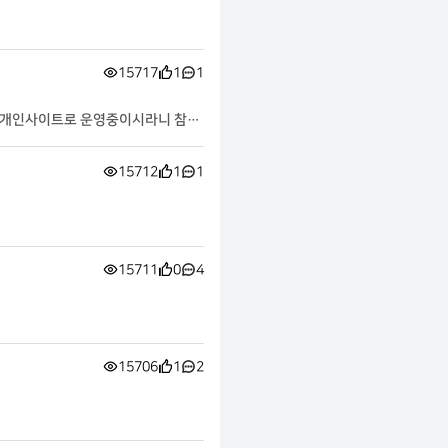
15717
1
1
. 개인사이트로 운영중이시라니 참으
15712
1
1
15711
0
4
15706
1
2