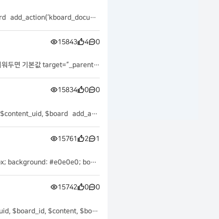
 add_action(‘kboard_docum
uid, $board_id, $content, $bo
15843
4
0
워두면 기본값 target=”_parent” :
15834
0
0
tent_uid, $board add_acti
ts_insert($comment_uid, $cont
15761
2
1
kground: #e0e0e0; box-
이트입니다
15742
0
0
board_id, $content, $boar