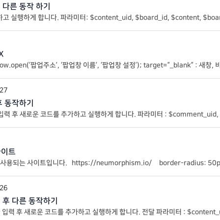
후 다른 동작 하기
하게 합니다. 파라미터: $content_uid, $board_id, $content, $board
ent_update’, 10, 4); function my_kboard_document_update($content_
X
pen(‘팝업주소’, ‘팝업창 이름’, ‘팝업창 설정’); target=”_blank” : 새창, 비
페이지 target=”_top” : 현재 페이지에서의 최상의 페이지에서 오픈 – Y
.27
 후 동작하기
글 입력 후 새로운 코드를 추가하고 실행하게 합니다. 파라미터 : $comment_uid, $con
 ‘my_kboard_comments_insert’, 10, 3); function my_kboard_commen
사이트
 사이트입니다. https://neumorphism.io/ border-radius: 50px; bac
#bebebe, -20px -20px 60px #ffffff; 시간을 아끼게 도와주는 유용한 사
.26
력 후 다른 동작하기
글 입력 후 새로운 코드를 추가하고 실행하게 합니다. 전달 파라미터 : $content_uid, $