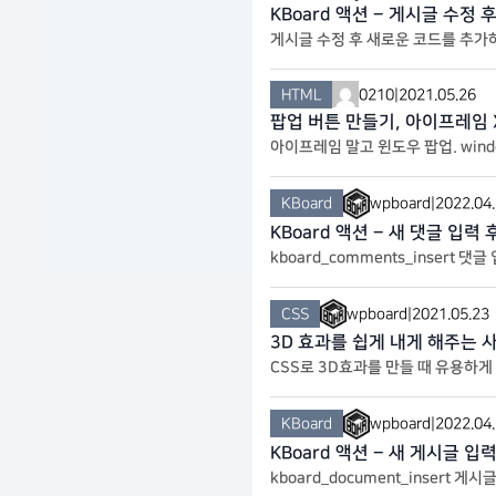
KBoard 액션 – 게시글 수정 
게시글 수정 후 새로운 코드를 추가하고 실행
ent_update’, ‘my_kboard_docum
ard){ if($b
HTML
0210
|
2021.05.26
팝업 버튼 만들기, 아이프레임 
아이프레임 말고 윈도우 팝업. window.o
부모창 target=”_self” : 현재 
KBoard
wpboard
|
2022.04
KBoard 액션 – 새 댓글 입력
kboard_comments_insert 댓
on(‘kboard_comments_insert’,
ent_uid, $board){
CSS
wpboard
|
2021.05.23
3D 효과를 쉽게 내게 해주는 
CSS로 3D효과를 만들 때 유용하게 사용되는
shadow: 20px 20px 60px 
KBoard
wpboard
|
2022.04
KBoard 액션 – 새 게시글 입
kboard_document_insert 게시