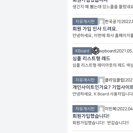
회원가입했습니다
생긴지 꽤 됬는데 있느줄을 몰랐네
자유게시판
한국공기
|
2022.
회원 가입 인사 드려요.
안녕하세요, 이번에 회사 홈페이지를
로 존경 스럽습니다. 저도 아무 오래
KBoard
wpboard
|
2021.05
심플 리스트형 레드
심플 리스트형 레이아웃의 레드 색
자유게시판
클라임클럽
|
202
개인사이트인가요? 기업사이
안녕하세요. K Board 사용자입
자유게시판
이민복
|
2022.04
회원가입했습니다!
회원가입했습니다! 반갑습니다!!