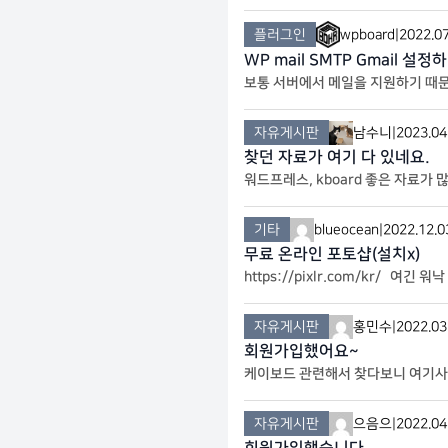
d add_action(‘kboard_document
d, $board_id
플러그인
wpboard
|
2022.07
WP mail SMTP Gmail 설정
보통 서버에서 메일을 지원하기 때문에
정 후 계정 정보에서 낮은 보완 허가
자유게시판
남수니
|
2023.04
찾던 자료가 여기 다 있네요.
워드프레스, kboard 좋은 자료가 
기타
blueocean
|
2022.12.0
무료 온라인 포토샵(설치x)
https://pixlr.com/kr/ 여
자유게시판
홍민수
|
2022.03
회원가입했어요~
케이보드 관련해서 찾다보니 여기사
자유게시판
으음으
|
2022.04