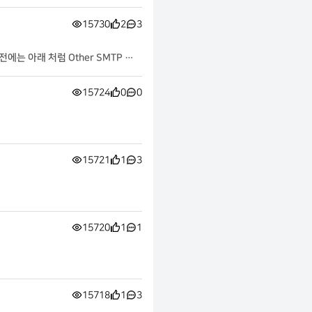
d_document_insert($content_ui
15730
2
3
는 아래 처럼 Other SMTP 설
15724
0
0
15721
1
3
15720
1
1
15718
1
3