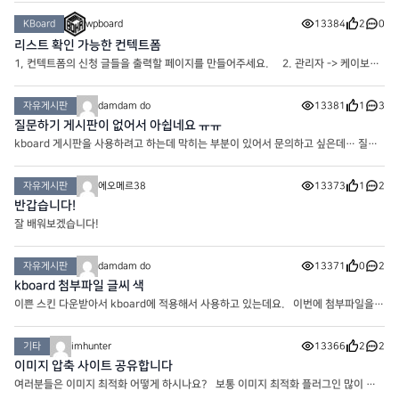
KBoard
wpboard
13384
2
0
리스트 확인 가능한 컨텍트폼
1, 컨텍트폼의 신청 글들을 출력할 페이지를 만들어주세요. 2. 관리자 -> 케이보드
목록 -> 해당 게시판 -> 확장설정에서 리스트를 출력하고 싶은 페이지 슬러그를 작성
해주세요. 3. 해당 페이지에 게시판 숏코드를
자유게시판
damdam do
13381
1
3
질문하기 게시판이 없어서 아쉽네요 ㅠㅠ
kboard 게시판을 사용하려고 하는데 막히는 부분이 있어서 문의하고 싶은데… 질문
게시판이 없네요 ㅠㅠㅠ kboard에 이미지를 올리는데 사이즈가 큰 이미지를 올리면
이상하게 파랑색 필터가 약하게 먹힌채로 올라가서… 어떻
자유게시판
에오메르38
13373
1
2
반갑습니다!
잘 배워보겠습니다!
자유게시판
damdam do
13371
0
2
kboard 첨부파일 글씨 색
이쁜 스킨 다운받아서 kboard에 적용해서 사용하고 있는데요. 이번에 첨부파일을
올려서 다운받을 수 있게 하려고 했는데 첨부파일 이라고 써있는 부분에 글씨색이 흰
색으로 보여서 첨부파일이 있는지 없는지 확인이 안되네요
기타
imhunter
13366
2
2
이미지 압축 사이트 공유합니다
여러분들은 이미지 최적화 어떻게 하시나요? 보통 이미지 최적화 플러그인 많이 사