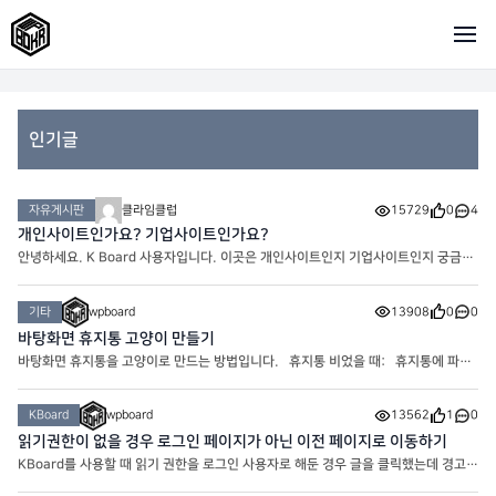
인기글
자유게시판
클라임클럽
15729
0
4
개인사이트인가요? 기업사이트인가요?
안녕하세요. K Board 사용자입니다. 이곳은 개인사이트인지 기업사이트인지 궁금합
니다. 프로그래머이신가요?
기타
wpboard
13908
0
0
바탕화면 휴지통 고양이 만들기
바탕화면 휴지통을 고양이로 만드는 방법입니다. 휴지통 비었을 때: 휴지통에 파일
이 들어 있을 때: 위 두 아이콘을 다운 받아서 1. 바탕화면 우클릭 -> 개인설정 2.
테마 -> 바탕화면 아이콘 설정 3. 바탕
KBoard
wpboard
13562
1
0
읽기권한이 없을 경우 로그인 페이지가 아닌 이전 페이지로 이동하기
KBoard를 사용할 때 읽기 권한을 로그인 사용자로 해둔 경우 글을 클릭했는데 경고창
이후에 로그인 페이지로 바로 이동해서 불편한 경우가 종종 있습니다. 그때 유용하게