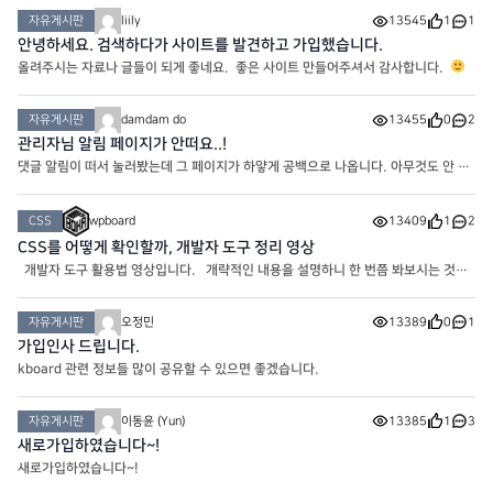
사용되는 방법입니다. 테마 functions 파일이나 코드 스
자유게시판
liily
13545
1
1
안녕하세요. 검색하다가 사이트를 발견하고 가입했습니다.
올려주시는 자료나 글들이 되게 좋네요. 좋은 사이트 만들어주셔서 감사합니다.
자유게시판
damdam do
13455
0
2
관리자님 알림 페이지가 안떠요..!
댓글 알림이 떠서 눌러봤는데 그 페이지가 하얗게 공백으로 나옵니다. 아무것도 안 떠
요!
CSS
wpboard
13409
1
2
CSS를 어떻게 확인할까, 개발자 도구 정리 영상
개발자 도구 활용법 영상입니다. 개략적인 내용을 설명하니 한 번쯤 봐보시는 것도
좋을 거 같습니다. 역시 네이버스럽네요…b
자유게시판
오정민
13389
0
1
가입인사 드립니다.
kboard 관련 정보들 많이 공유할 수 있으면 좋겠습니다.
자유게시판
이동윤 (Yun)
13385
1
3
새로가입하였습니다~!
새로가입하였습니다~!