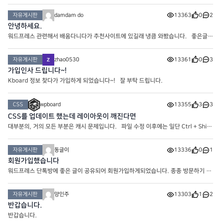
용하시던데요. 저는 플러그인이 많아지면 사이트 환경에 좋지 않아서 아래 url 에서
이미지 압축 후 업로드하고 있습니다. 아시는 분은
자유게시판
damdam do
13363
0
2
안녕하세요.
워드프레스 관련해서 배움다니다가 추천사이트에 있길래 냉큼 와봤습니다. 좋은글
많은 것 같은데 커뮤니티에 글이 별로 없어서 어색하네요. ㅎㅎㅎ
자유게시판
zhao0530
13361
0
3
가입인사 드립니다~!
Kboard 정보 찾다가 가입하게 되었습니다~! 잘 부탁 드립니다.
CSS
wpboard
13355
3
3
CSS를 업데이트 했는데 레이아웃이 깨진다면
대부분의, 거의 모든 부분은 캐시 문제입니다. 파일 수정 이후에는 일단 Ctrl + Shift
+ R을 눌러 캐시 리프래싱을 해봅니다. 일반적으로 PC에서 다운로드된 캐시 문제라
면 이 단계에서 해결됩니다. 근데 그럼에도 적용이
자유게시판
동글이
13336
0
1
회원가입했습니다
워드프레스 단톡방에 좋은 글이 공유되어 회원가입하게되었습니다. 종종 방문하기 좋
은 사이트 인것같습니다. 감사합니다.
자유게시판
양인주
13303
1
2
반갑습니다.
반갑습니다.