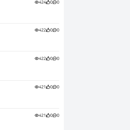
424
0
0
422
0
0
422
0
0
421
0
0
421
0
0