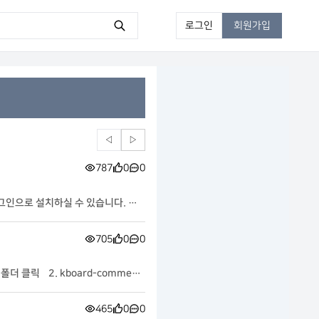
로그인
회원가입
◁
▷
787
0
0
705
0
0
465
0
0