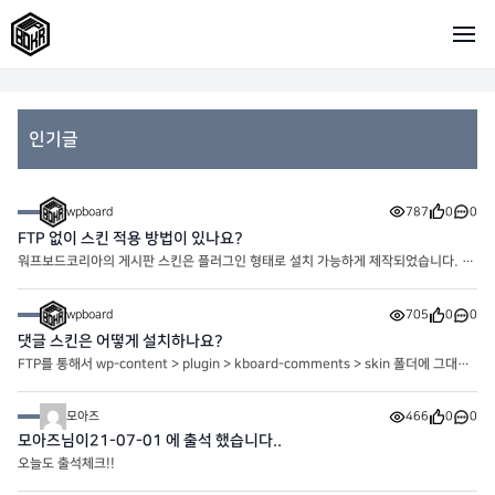
인기글
wpboard
787
0
0
FTP 없이 스킨 적용 방법이 있나요?
워프보드코리아의 게시판 스킨은 플러그인 형태로 설치 가능하게 제작되었습니다. FT
P 이용이 어려우시다면 플러그인으로 설치하실 수 있습니다. 플러그인 -> 새로 추가 -
> 플러그인 업로드 버튼을 클릭 합니다. 파
wpboard
705
0
0
댓글 스킨은 어떻게 설치하나요?
FTP를 통해서 wp-content > plugin > kboard-comments > skin 폴더에 그대로
넣어주시면 됩니다. 1. plugin 폴더 클릭 2. kboard-comments 폴더 클릭 3. s
kin 폴더 클릭 4. 스킨 파일 업로드 5. 압축 풀기
모아즈
466
0
0
모아즈님이21-07-01 에 출석 했습니다..
오늘도 출석체크!!