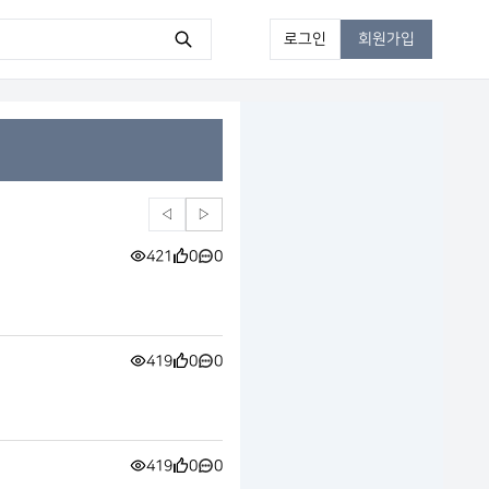
로그인
회원가입
◁
▷
421
0
0
419
0
0
419
0
0