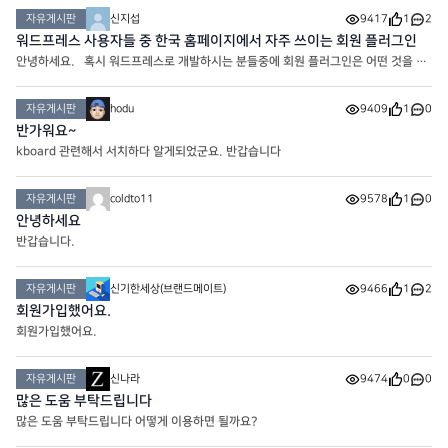
자유게시판
신지섭
9417
1
2
워드프레스 사용자들 중 한국 홈페이지에서 자주 쓰이는 회원 플러그인
안녕하세요. 혹시 워드프레스로 개발하시는 분들중에 회원 플러그인은 어떤 것을 사
용하는 지 여쭤봅니다! 주로 인기 플러그인이나, 속도도 빠르고, 회원 플러그인으로
추천해주실 만한 것들이 있을까요?지금 두개 고민중
자유게시판
hodu
9409
1
0
반가워요~
kboard 관련해서 서치하다 알게되었군요. 반갑습니다
자유게시판
coldto11
9578
1
0
안녕하세요
반갑습니다.
자유게시판
신기한세상(브랜드메이트)
9466
1
2
회원가입했어요.
회원가입했어요.
자유게시판
신나라
9474
0
0
많은 도움 부탁드립니다
많은 도움 부탁드립니다 어떻게 이용하면 될까요?