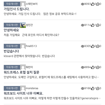
자유게시판
스테인보이
9093
0
0
가입인사 드립니다.
안녕하세요. 가입 인사 드립니다. 많은 정보 공유 부탁드려요~!
자유게시판
성인간
9114
1
2
안녕하세요
처음 가입해요 근데 포인트 어디서 확인하나요?
자유게시판
fine8513
9305
0
0
반갑습니다
kboard 관련해서 찾아왓씁니다. 반갑습니다
자유게시판
워린이
8894
0
0
워드프레스 로컬 설치 질문
안녕하세요. 도메인 구입하고, 로컬PC에 워드프레스를 세팅해서 사용하려고 합니다.
구성은 로컬 PC 자체 NGINX를 사용할거고, 워드프레스는 도커로 띄워놓으려 합니
다. 즉, 도메인 -> 로컬PC -> 로컬NGINX -> 워드프레스 컨테
자유게시판
monsteraa
9166
1
3
워프보드 사이트 너무 이뻐요.
워프보드 사이트 너무 이뻐요. 어떻게 하면 이렇게 만들수 있을까요?generatepress
+ kboard 조합으로 이런 사이트를 만들 수 있나요?