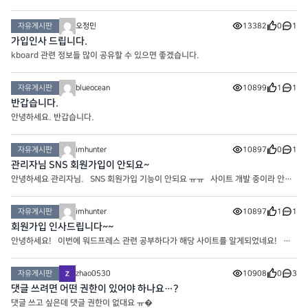
자유게시판
오정민
13382
0
1
가입인사 드립니다.
kboard 관련 정보들 많이 공유할 수 있으면 좋겠습니다.
자유게시판
blueocean
10899
1
1
반갑습니다.
안녕하세요. 반갑습니다.
자유게시판
imhunter
10897
0
1
관리자님 SNS 회원가입이 안되요~
안녕하세요 관리자님. SNS 회원가입 기능이 안되요 ㅠㅠ 사이트 개발 중이라 안뜬
다는 문구가 같이 떠요! 참고 부탁 드려요~
자유게시판
imhunter
10897
1
1
회원가입 인사드립니다~~
안녕하세요! 이번에 워드프레스 관련 공부하다가 해당 사이트를 알게되었네요! 앞
으로 잘 부탁 드립니다. 감사합니다.
자유게시판
zhao0530
10908
0
3
댓글 쓰려면 어떤 권한이 있어야 하나요…?
댓글 쓰고 싶은데 댓글 권한이 없대요 ㅠ�