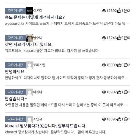
자유게시판
이온디
17892
1
2
속도 문제는 어떻게 개선하시나요?
wpboard.kr 사이트도 글쓰기나 페이지 로딩시 로딩속도가 느린거 같은데 다들 워프
사이트 속도는 어떻게 해결하시나요?
자유게시판
남수니
15743
0
0
찾던 자료가 여기 다 있네요.
워드프레스, kboard 좋은 자료가 많네요. 감사히 잘 쓰겠습니다.
자유게시판
토리스웹
10909
0
2
안녕하세요!
안녕하세요! 디자이너로 일하다 웹 사이트 제작에 흥미가 생겨 혼자 공부하여 외주받
고 있습니다. 더욱 많은 정보 얻기 위해 가입했습니다!
자유게시판
아키나
10902
1
1
반갑습니다~
오랫동안 사용을 멈췄던 케이보드를 다시 쓰려고 살펴보는 중에 이 곳이 파트너로 수
록돼있어서 찾아왔습니다. 사이트를 더욱 활동적으로 꾸려나가고 싶습니다. 잘 부탁
드립니다
자유게시판
조민규
10895
1
1
kboard 정보찾다가 왔습니다. 잘부탁드립ㄴ다.
kboard 정보찾다가 왔습니다. 잘부탁드립니다. 많이 배우겠습니다.