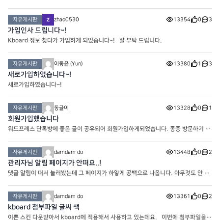
자유게시판
zhao0530
13354
0
3
가입인사 드립니다~!
Kboard 정보 찾다가 가입하게 되었습니다~! 잘 부탁 드립니다.
자유게시판
이동윤 (Yun)
13380
1
3
새로가입하였습니다~!
새로가입하였습니다~!
자유게시판
동글이
13328
0
1
회원가입했습니다
워드프레스 단톡방에 좋은 글이 공유되어 회원가입하게되었습니다. 종종 방문하기 좋
은 사이트 인것같습니다. 감사합니다.
자유게시판
damdam do
13448
0
2
관리자님 알림 페이지가 안떠요..!
댓글 알림이 떠서 눌러봤는데 그 페이지가 하얗게 공백으로 나옵니다. 아무것도 안 떠
요!
자유게시판
damdam do
13361
0
2
kboard 첨부파일 글씨 색
이쁜 스킨 다운받아서 kboard에 적용해서 사용하고 있는데요. 이번에 첨부파일을