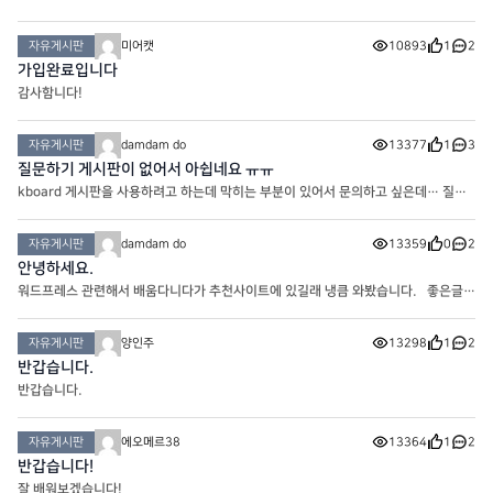
올려서 다운받을 수 있게 하려고 했는데 첨부파일 이라고 써있는 부분에 글씨색이 흰
색으로 보여서 첨부파일이 있는지 없는지 확인이 안되네요
자유게시판
미어캣
10893
1
2
가입완료입니다
감사함니다!
자유게시판
damdam do
13377
1
3
질문하기 게시판이 없어서 아쉽네요 ㅠㅠ
kboard 게시판을 사용하려고 하는데 막히는 부분이 있어서 문의하고 싶은데… 질문
게시판이 없네요 ㅠㅠㅠ kboard에 이미지를 올리는데 사이즈가 큰 이미지를 올리면
이상하게 파랑색 필터가 약하게 먹힌채로 올라가서… 어떻
자유게시판
damdam do
13359
0
2
안녕하세요.
워드프레스 관련해서 배움다니다가 추천사이트에 있길래 냉큼 와봤습니다. 좋은글
많은 것 같은데 커뮤니티에 글이 별로 없어서 어색하네요. ㅎㅎㅎ
자유게시판
양인주
13298
1
2
반갑습니다.
반갑습니다.
자유게시판
에오메르38
13364
1
2
반갑습니다!
잘 배워보겠습니다!