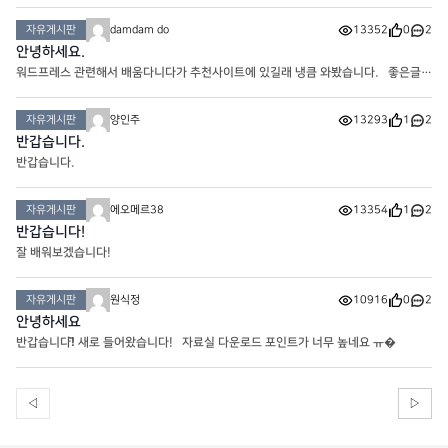
게시판이 없네요 ㅠㅠㅠ kboard에 이미지를 올리는데 사이즈가 큰 이미지를 올리면
이상하게 파랑색 필터가 약하게 먹힌채로 올라가서… 어떻
자유게시판
damdam do
13352
0
2
안녕하세요.
워드프레스 관련해서 배움다니다가 추천사이트에 있길래 냉큼 와봤습니다. 좋은글
많은 것 같은데 커뮤니티에 글이 별로 없어서 어색하네요. ㅎㅎㅎ
자유게시판
양인주
13293
1
2
반갑습니다.
반갑습니다.
자유게시판
에오메르38
13354
1
2
반갑습니다!
잘 배워보겠습니다!
자유게시판
원식정
10916
0
2
안녕하세요
반갑습니다!̆̈ 새로 들어왔습니다! 자료실 다운로드 포인트가 너무 높네요 ㅠ�
◁
▷