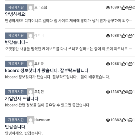
자유게시판
토리스웹
10897
0
2
안녕하세요!
안녕하세요! 디자이너로 일하다 웹 사이트 제작에 흥미가 생겨 혼자 공부하여 외주받
고 있습니다. 더욱 많은 정보 얻기 위해 가입했습니다!
자유게시판
아키나
10887
1
1
반갑습니다~
오랫동안 사용을 멈췄던 케이보드를 다시 쓰려고 살펴보는 중에 이 곳이 파트너로 수
록돼있어서 찾아왔습니다. 사이트를 더욱 활동적으로 꾸려나가고 싶습니다. 잘 부탁
드립니다
자유게시판
조민규
10881
1
1
kboard 정보찾다가 왔습니다. 잘부탁드립ㄴ다.
kboard 정보찾다가 왔습니다. 잘부탁드립니다. 많이 배우겠습니다.
자유게시판
오정민
13367
0
1
가입인사 드립니다.
kboard 관련 정보들 많이 공유할 수 있으면 좋겠습니다.
자유게시판
blueocean
10882
1
1
반갑습니다.
안녕하세요. 반갑습니다.