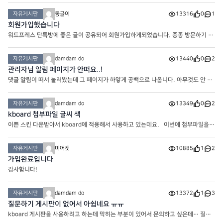
자유게시판
동글이
13316
0
1
회원가입했습니다
워드프레스 단톡방에 좋은 글이 공유되어 회원가입하게되었습니다. 종종 방문하기 좋
은 사이트 인것같습니다. 감사합니다.
자유게시판
damdam do
13440
0
2
관리자님 알림 페이지가 안떠요..!
댓글 알림이 떠서 눌러봤는데 그 페이지가 하얗게 공백으로 나옵니다. 아무것도 안 떠
요!
자유게시판
damdam do
13349
0
2
kboard 첨부파일 글씨 색
이쁜 스킨 다운받아서 kboard에 적용해서 사용하고 있는데요. 이번에 첨부파일을
올려서 다운받을 수 있게 하려고 했는데 첨부파일 이라고 써있는 부분에 글씨색이 흰
색으로 보여서 첨부파일이 있는지 없는지 확인이 안되네요
자유게시판
미어캣
10885
1
2
가입완료입니다
감사함니다!
자유게시판
damdam do
13372
1
3
질문하기 게시판이 없어서 아쉽네요 ㅠㅠ
kboard 게시판을 사용하려고 하는데 막히는 부분이 있어서 문의하고 싶은데… 질문