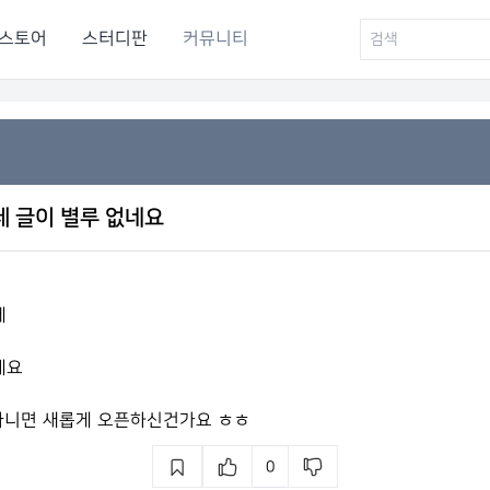
스토어
스터디판
커뮤니티
데 글이 별루 없네요
데
네요
아니면 새롭게 오픈하신건가요 ㅎㅎ
0