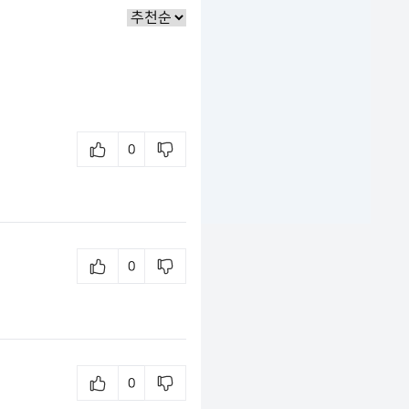
0
0
0