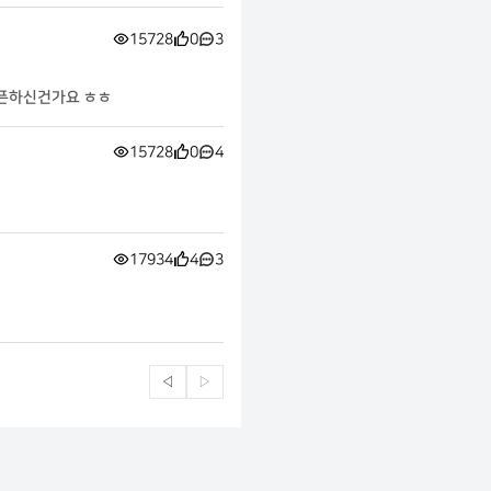
15728
0
3
오픈하신건가요 ㅎㅎ
15728
0
4
17934
4
3
◁
▷