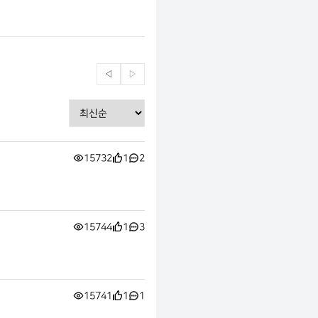
◁
▷
15732
1
2
15744
1
3
15741
1
1