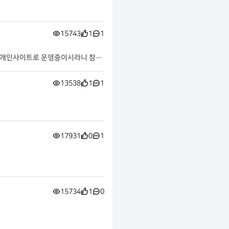
15743
1
1
. 개인사이트로 운영중이시라니 참으
13538
1
1
17931
0
1
15734
1
0