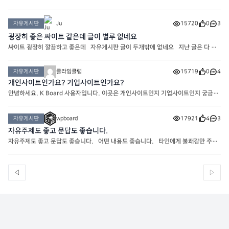
자유게시판
Ju
15720
0
3
굉장히 좋은 싸이트 같은데 글이 별루 없네요
싸이트 굉장히 깔끔하고 좋은데 자유게시판 글이 두개밖에 없네요 지난 글은 다 지
우신건가요? 아니면 새롭게 오픈하신건가요 ㅎㅎ
자유게시판
클라임클럽
15719
0
4
개인사이트인가요? 기업사이트인가요?
안녕하세요. K Board 사용자입니다. 이곳은 개인사이트인지 기업사이트인지 궁금합
니다. 프로그래머이신가요?
자유게시판
wpboard
17921
4
3
자유주제도 좋고 문답도 좋습니다.
자유주제도 좋고 문답도 좋습니다. 어떤 내용도 좋습니다. 타인에게 불쾌감만 주지
않으면 됩니다.
◁
▷