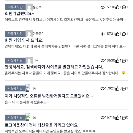
자유게시판
홍민수
15730
1
1
회원가입했어요~
케이보드 관련해서 찾다보니 여기사이트 알게되었어요! 좋은정보 많은것같아 좋아요^
^
자유게시판
한국공기
15731
1
1
회원 가입 인사 드려요.
안녕하세요, 이번에 회사 홈페이지를 만들면서 이런 저런 플러그인을 설치 하다 보니
이 사이트까지 오게 되었네요. 개인사이트로 운영중이시라니 참으로 존경 스럽습니
다. 저도 아무 오래전…. ^^ 에 개인 홈페이지를 만들어
자유게시판
liily
13530
1
1
안녕하세요. 검색하다가 사이트를 발견하고 가입했습니다.
올려주시는 자료나 글들이 되게 좋네요. 좋은 사이트 만들어주셔서 감사합니다.
자유게시판
Ju
17921
0
1
제가 치명적인 오류를 발견한거일지도 모르겠네요…
음… 이미 눈치를 채셨을수도…
자유게시판
Ju
15715
1
0
로그아웃창이 전체 최신글을 가리고 있어요
치명적인 오류까지는 아니지만 포인트를 받고싶어요. ㅋㅋㅋㅋ