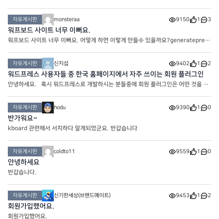
구성은 로컬 PC 자체 NGINX를 사용할거고, 워드프레스는 도커로 띄워놓으려 합니
다. 즉, 도메인 -> 로컬PC -> 로컬NGINX -> 워드프레스 컨테
자유게시판
monsteraa
9150
1
3
워프보드 사이트 너무 이뻐요.
워프보드 사이트 너무 이뻐요. 어떻게 하면 이렇게 만들수 있을까요?generatepress
+ kboard 조합으로 이런 사이트를 만들 수 있나요?
자유게시판
신지섭
9402
1
2
워드프레스 사용자들 중 한국 홈페이지에서 자주 쓰이는 회원 플러그인
안녕하세요. 혹시 워드프레스로 개발하시는 분들중에 회원 플러그인은 어떤 것을 사
용하는 지 여쭤봅니다! 주로 인기 플러그인이나, 속도도 빠르고, 회원 플러그인으로
추천해주실 만한 것들이 있을까요?지금 두개 고민중
자유게시판
hodu
9390
1
0
반가워요~
kboard 관련해서 서치하다 알게되었군요. 반갑습니다
자유게시판
coldto11
9559
1
0
안녕하세요
반갑습니다.
자유게시판
신기한세상(브랜드메이트)
9453
1
2
회원가입했어요.
회원가입했어요.