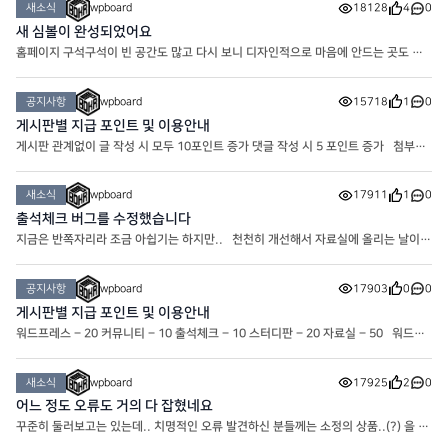
새소식
wpboard
18128
4
0
새 심볼이 완성되었어요
홈페이지 구석구석이 빈 공간도 많고 다시 보니 디자인적으로 마음에 안드는 곳도 많
고.. 해서 여러 자료들과 함께 업데이트 하려고 준비중인 와중에 오늘은 쉬어가는 타임
으로.. 심볼을 만들어 봤네요. 기초 베이스 만들기
공지사항
wpboard
15718
1
0
게시판별 지급 포인트 및 이용안내
게시판 관계없이 글 작성 시 모두 10포인트 증가 댓글 작성 시 5 포인트 증가 첨부파
일 다운로드에 필요한 포인트는 20포인트로 심플하게 통일하고 변경했습니다.
새소식
wpboard
17911
1
0
출석체크 버그를 수정했습니다
지금은 반쪽자리라 조금 아쉽기는 하지만.. 천천히 개선해서 자료실에 올리는 날이
오기를 기대해봅니다
공지사항
wpboard
17903
0
0
게시판별 지급 포인트 및 이용안내
워드프레스 – 20 커뮤니티 – 10 출석체크 – 10 스터디판 – 20 자료실 – 50 워드프
레스 : 워드프레스와 관련된 게시판입니다. 커뮤니티 : 커뮤니티.. 타인에게 불쾌감을
주는 행위는 제재 대상입니다. 스터디판 : 워드프레스에 도
새소식
wpboard
17925
2
0
어느 정도 오류도 거의 다 잡혔네요
꾸준히 둘러보고는 있는데.. 치명적인 오류 발견하신 분들께는 소정의 상품..(?) 을 드
려보기도 할까 고민중입니다.. 슬슬 자료 업데이트도 하고 해야겠네요